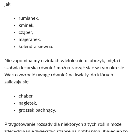
jak:
rumianek,
kminek,
cząber,
majeranek,
kolendra siewna.
Nie zapominajmy o ziołach wieloletnich: lubczyk, mięta i
szałwia lekarska również można zacząć siać w tym okresie.
Warto zwrócić uwagę również na kwiaty, do których
zaliczają się:
chaber,
nagietek,
groszek pachnący.
Przygotowanie rozsady dla niektórych z tych roślin może
zdecydowanie zwiększyć szanse na obfity plon.
Kwiecień to