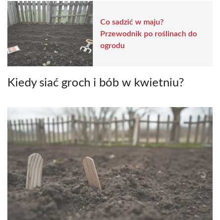
Co sadzić w maju?
Przewodnik po roślinach do
ogrodu
Kiedy siać groch i bób w kwietniu?