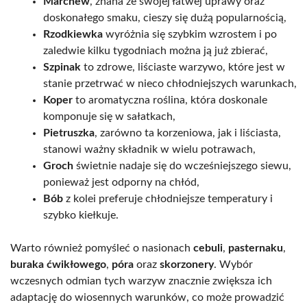
Marchew
, znana ze swojej łatwej uprawy oraz
doskonałego smaku, cieszy się dużą popularnością,
Rzodkiewka
wyróżnia się szybkim wzrostem i po
zaledwie kilku tygodniach można ją już zbierać,
Szpinak
to zdrowe, liściaste warzywo, które jest w
stanie przetrwać w nieco chłodniejszych warunkach,
Koper
to aromatyczna roślina, która doskonale
komponuje się w sałatkach,
Pietruszka
, zarówno ta korzeniowa, jak i liściasta,
stanowi ważny składnik w wielu potrawach,
Groch
świetnie nadaje się do wcześniejszego siewu,
ponieważ jest odporny na chłód,
Bób
z kolei preferuje chłodniejsze temperatury i
szybko kiełkuje.
Warto również pomyśleć o nasionach
cebuli
,
pasternaku
,
buraka ćwikłowego
,
póra
oraz
skorzonery
. Wybór
wczesnych odmian tych warzyw znacznie zwiększa ich
adaptację do wiosennych warunków, co może prowadzić