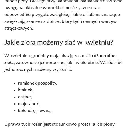
młode pędy. Dlatego przy planowaniu siánia warto zwrócić
uwagę na aktualne warunki atmosferyczne oraz
odpowiednio przygotować glebę. Takie działania znacząco
zwiększają szanse na obfite zbiory tych cennych warzyw
strączkowych.
Jakie zioła możemy siać w kwietniu?
W kwietniu ogrodnicy mają okazję zasadzić
różnorodne
zioła
, zarówno te jednoroczne, jak i wieloletnie. Wśród ziół
jednorocznych możemy wyróżnić:
rumianek pospolity,
kminek,
cząber,
majeranek,
kolendrę siewną.
Uprawa tych roślin jest stosunkowo prosta, a ich plony