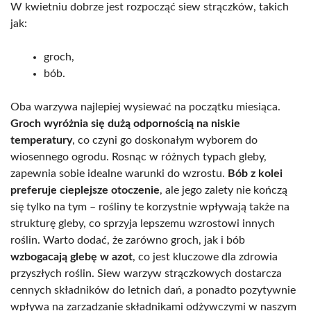
W kwietniu dobrze jest rozpocząć siew strączków, takich
jak:
groch,
bób.
Oba warzywa najlepiej wysiewać na początku miesiąca.
Groch wyróżnia się dużą odpornością na niskie
temperatury
, co czyni go doskonałym wyborem do
wiosennego ogrodu. Rosnąc w różnych typach gleby,
zapewnia sobie idealne warunki do wzrostu.
Bób z kolei
preferuje cieplejsze otoczenie
, ale jego zalety nie kończą
się tylko na tym – rośliny te korzystnie wpływają także na
strukturę gleby, co sprzyja lepszemu wzrostowi innych
roślin. Warto dodać, że zarówno groch, jak i bób
wzbogacają glebę w azot
, co jest kluczowe dla zdrowia
przyszłych roślin. Siew warzyw strączkowych dostarcza
cennych składników do letnich dań, a ponadto pozytywnie
wpływa na zarządzanie składnikami odżywczymi w naszym