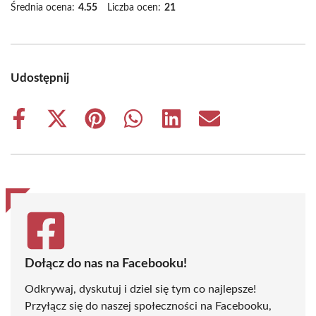
Średnia ocena:
4.55
Liczba ocen:
21
Udostępnij
Share
Share
Share
Share
Share
Share
on
on
on
on
on
on
Facebook
X
Pinterest
WhatsApp
LinkedIn
Email
(Twitter)
Dołącz do nas na Facebooku!
Odkrywaj, dyskutuj i dziel się tym co najlepsze!
Przyłącz się do naszej społeczności na Facebooku,