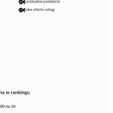
indywidualne podejście
szeroka oferta usług
na w rankingu
.00 na 10