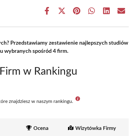
Share
Share
Share
Share
Share
Share
on
on
on
on
on
on
Facebook
X
Pinterest
WhatsApp
LinkedIn
Email
(Twitter)
nych? Przedstawiamy zestawienie najlepszych studiów
ku wybranych spośród 4 firm.
 Firm w Rankingu
które znajdziesz w naszym rankingu.
Ocena
Wizytówka Firmy