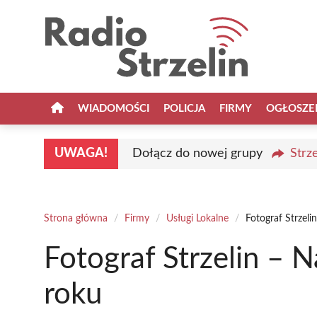
Przejdź
do
treści
WIADOMOŚCI
POLICJA
FIRMY
OGŁOSZE
UWAGA!
Dołącz do nowej grupy
Strz
Strona główna
/
Firmy
/
Usługi Lokalne
/
Fotograf Strzeli
Fotograf Strzelin – 
roku