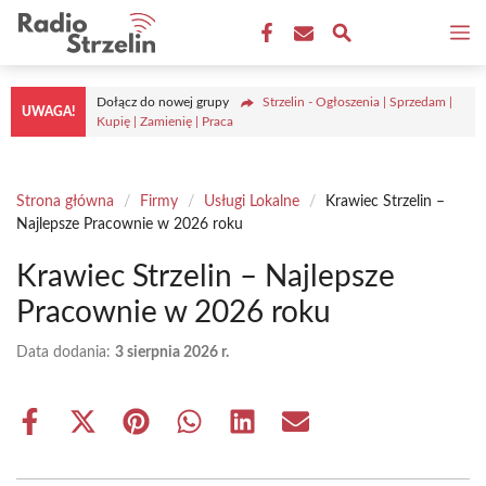
Przejdź
M
do
treści
Dołącz do nowej grupy
Strzelin - Ogłoszenia | Sprzedam |
UWAGA!
Kupię | Zamienię | Praca
Strona główna
/
Firmy
/
Usługi Lokalne
/
Krawiec Strzelin –
Najlepsze Pracownie w 2026 roku
Krawiec Strzelin – Najlepsze
Pracownie w 2026 roku
Data dodania:
3 sierpnia 2026 r.
Share
Share
Share
Share
Share
Share
on
on
on
on
on
on
Facebook
X
Pinterest
WhatsApp
LinkedIn
Email
(Twitter)