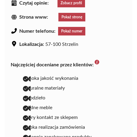
Czytaj opinie:
Zobacz profil
Strona www:
Pokaż stronę
Numer telefonu:
Pokaż numer
Lokalizacja:
57-100 Strzelin
Najczęściej doceniane przez klientów:
wysoka jakość wykonania
naturalne materiały
rękodzieło
solidne meble
dobry kontakt ze sklepem
szybka realizacja zamówienia