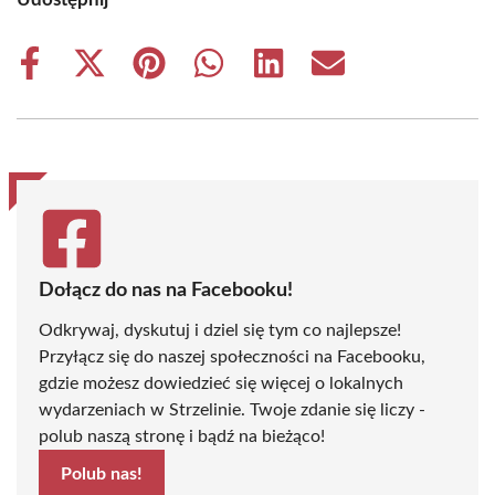
Share
Share
Share
Share
Share
Share
on
on
on
on
on
on
Facebook
X
Pinterest
WhatsApp
LinkedIn
Email
(Twitter)
Dołącz do nas na Facebooku!
Odkrywaj, dyskutuj i dziel się tym co najlepsze!
Przyłącz się do naszej społeczności na Facebooku,
gdzie możesz dowiedzieć się więcej o lokalnych
wydarzeniach w Strzelinie. Twoje zdanie się liczy -
polub naszą stronę i bądź na bieżąco!
Polub nas!