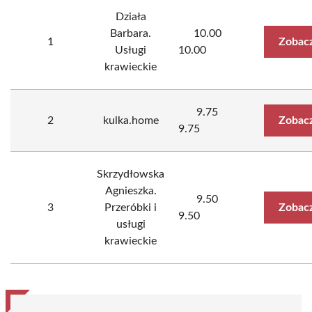
Działa
Barbara.
10.00
1
Zobacz
Usługi
10.00
krawieckie
9.75
2
kulka.home
Zobacz
9.75
Skrzydłowska
Agnieszka.
9.50
3
Przeróbki i
Zobacz
9.50
usługi
krawieckie