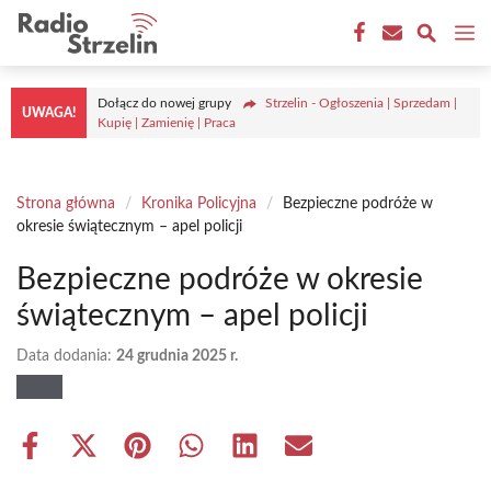
Przejdź
M
do
treści
Dołącz do nowej grupy
Strzelin - Ogłoszenia | Sprzedam |
UWAGA!
Kupię | Zamienię | Praca
Strona główna
/
Kronika Policyjna
/
Bezpieczne podróże w
okresie świątecznym – apel policji
Bezpieczne podróże w okresie
świątecznym – apel policji
Data dodania:
24 grudnia 2025 r.
Share
Share
Share
Share
Share
Share
on
on
on
on
on
on
Facebook
X
Pinterest
WhatsApp
LinkedIn
Email