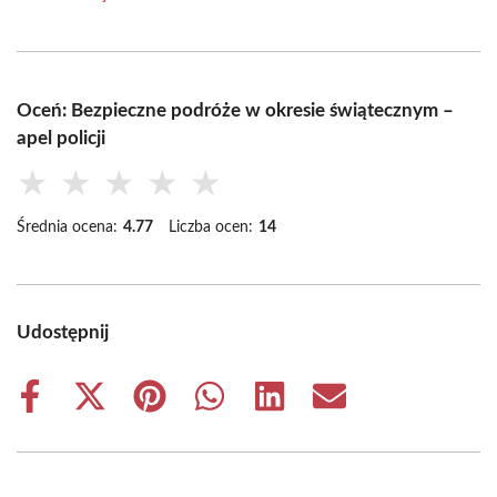
Oceń: Bezpieczne podróże w okresie świątecznym –
apel policji
★
★
★
★
★
Średnia ocena:
4.77
Liczba ocen:
14
Udostępnij
Share
Share
Share
Share
Share
Share
on
on
on
on
on
on
Facebook
X
Pinterest
WhatsApp
LinkedIn
Email
(Twitter)