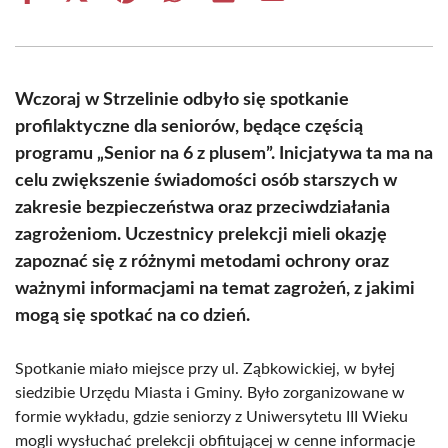
on
on
on
on
on
on
Facebook
X
Pinterest
WhatsApp
LinkedIn
Email
(Twitter)
Wczoraj w Strzelinie odbyło się spotkanie
profilaktyczne dla seniorów, będące częścią
programu „Senior na 6 z plusem”. Inicjatywa ta ma na
celu zwiększenie świadomości osób starszych w
zakresie bezpieczeństwa oraz przeciwdziałania
zagrożeniom. Uczestnicy prelekcji mieli okazję
zapoznać się z różnymi metodami ochrony oraz
ważnymi informacjami na temat zagrożeń, z jakimi
mogą się spotkać na co dzień.
Spotkanie miało miejsce przy ul. Ząbkowickiej, w byłej
siedzibie Urzędu Miasta i Gminy. Było zorganizowane w
formie wykładu, gdzie seniorzy z Uniwersytetu III Wieku
mogli wysłuchać prelekcji obfitującej w cenne informacje