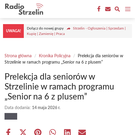
Przejdź
M
do
treści
Dołącz do nowej grupy
Strzelin - Ogłoszenia | Sprzedam |
UWAGA!
Kupię | Zamienię | Praca
Strona główna
/
Kronika Policyjna
/
Prelekcja dla seniorów w
Strzelinie w ramach programu „Senior na 6 z plusem”
Prelekcja dla seniorów w
Strzelinie w ramach programu
„Senior na 6 z plusem”
Data dodania:
14 maja 2026 r.
Share
Share
Share
Share
Share
Share