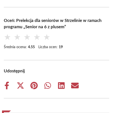
Oceń: Prelekcja dla seniorów w Strzelinie w ramach
programu „Senior na 6 z plusem”
★
★
★
★
★
Średnia ocena:
4.55
Liczba ocen:
19
Udostępnij
Share
Share
Share
Share
Share
Share
on
on
on
on
on
on
Facebook
X
Pinterest
WhatsApp
LinkedIn
Email
(Twitter)