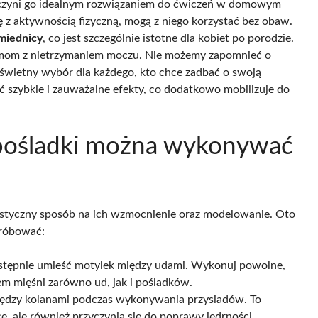
o czyni go idealnym rozwiązaniem do ćwiczeń w domowym
ę z aktywnością fizyczną, mogą z niego korzystać bez obaw.
miednicy
, co jest szczególnie istotne dla kobiet po porodzie.
mom z nietrzymaniem moczu. Nie możemy zapomnieć o
to świetny wybór dla każdego, kto chce zadbać o swoją
 szybkie i zauważalne efekty, co dodatkowo mobilizuje do
i pośladki można wykonywać
tastyczny sposób na ich wzmocnienie oraz modelowanie. Oto
próbować:
następnie umieść motylek między udami. Wykonuj powolne,
em mięśni zarówno ud, jak i pośladków.
iędzy kolanami podczas wykonywania przysiadów. To
ce, ale również przyczynia się do poprawy jędrności