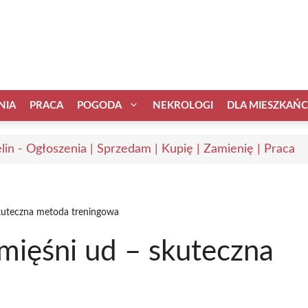
NIA
PRACA
POGODA
NEKROLOGI
DLA MIESZKAŃ
elin - Ogłoszenia | Sprzedam | Kupię | Zamienię | Praca
kuteczna metoda treningowa
mięśni ud – skuteczna