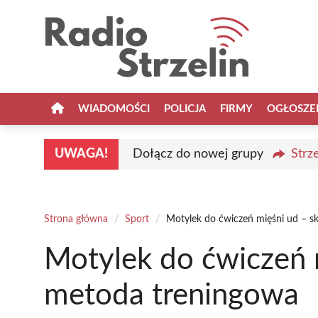
Przejdź
do
treści
WIADOMOŚCI
POLICJA
FIRMY
OGŁOSZE
UWAGA!
Dołącz do nowej grupy
Strz
Strona główna
/
Sport
/
Motylek do ćwiczeń mięśni ud – s
Motylek do ćwiczeń 
metoda treningowa