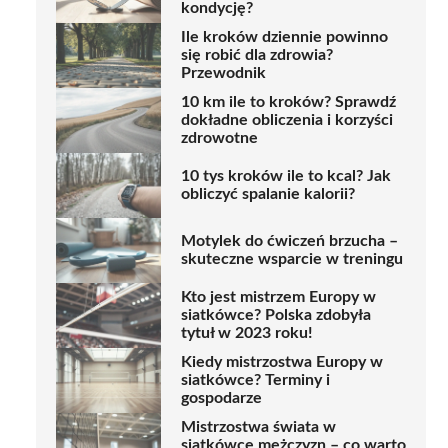
kondycję?
Ile kroków dziennie powinno
się robić dla zdrowia?
Przewodnik
10 km ile to kroków? Sprawdź
dokładne obliczenia i korzyści
zdrowotne
10 tys kroków ile to kcal? Jak
obliczyć spalanie kalorii?
Motylek do ćwiczeń brzucha –
skuteczne wsparcie w treningu
Kto jest mistrzem Europy w
siatkówce? Polska zdobyła
tytuł w 2023 roku!
Kiedy mistrzostwa Europy w
siatkówce? Terminy i
gospodarze
Mistrzostwa świata w
siatkówce mężczyzn – co warto