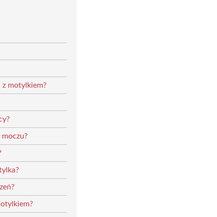
 z motylkiem?
cy?
a moczu?
?
tylka?
czeń?
motylkiem?