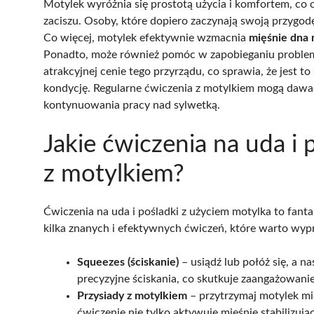
Motylek wyróżnia się prostotą użycia i komfortem, c
zaciszu. Osoby, które dopiero zaczynają swoją przygod
Co więcej, motylek efektywnie wzmacnia
mięśnie dna 
Ponadto, może również pomóc w zapobieganiu proble
atrakcyjnej cenie tego przyrządu, co sprawia, że jest 
kondycję. Regularne ćwiczenia z motylkiem mogą dawać
kontynuowania pracy nad sylwetką.
Jakie ćwiczenia na uda 
z motylkiem?
Ćwiczenia na uda i pośladki z użyciem motylka to fan
kilka znanych i efektywnych ćwiczeń, które warto wy
Squeezes (ściskanie)
– usiądź lub połóż się, a 
precyzyjne ściskania, co skutkuje zaangażowani
Przysiady z motylkiem
– przytrzymaj motylek m
ćwiczenie nie tylko aktywuje mięśnie stabilizują