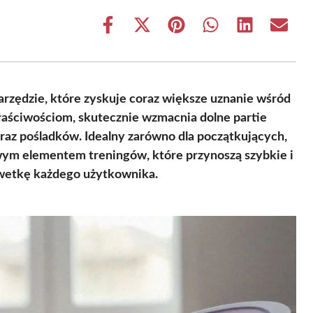
Share
Share
Share
Share
Share
Share
on
on
on
on
on
on
Facebook
X
Pinterest
WhatsApp
LinkedIn
Email
(Twitter)
rzędzie, które zyskuje coraz większe uznanie wśród
łaściwościom, skutecznie wzmacnia dolne partie
 oraz pośladków. Idealny zarówno dla początkujących,
owym elementem treningów, które przynoszą szybkie i
lwetkę każdego użytkownika.