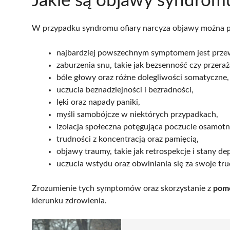
Jakie są objawy syndromu
W przypadku syndromu ofiary narcyza objawy można p
najbardziej powszechnym symptomem jest przew
zaburzenia snu, takie jak bezsenność czy przera
bóle głowy oraz różne dolegliwości somatyczne,
uczucia beznadziejności i bezradności,
lęki oraz napady paniki,
myśli samobójcze w niektórych przypadkach,
izolacja społeczna potęgująca poczucie osamotn
trudności z koncentracją oraz pamięcią,
objawy traumy, takie jak retrospekcje i stany de
uczucia wstydu oraz obwiniania się za swoje tru
Zrozumienie tych symptomów oraz skorzystanie z
pomo
kierunku zdrowienia.