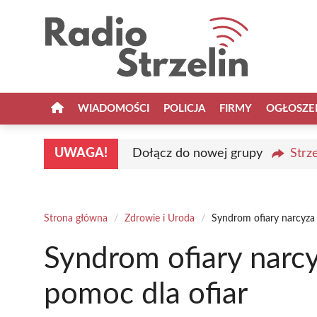
Przejdź
do
treści
WIADOMOŚCI
POLICJA
FIRMY
OGŁOSZE
UWAGA!
Dołącz do nowej grupy
Strz
Strona główna
/
Zdrowie i Uroda
/
Syndrom ofiary narcyza 
Syndrom ofiary narcy
pomoc dla ofiar