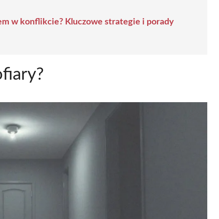
m w konflikcie? Kluczowe strategie i porady
fiary?