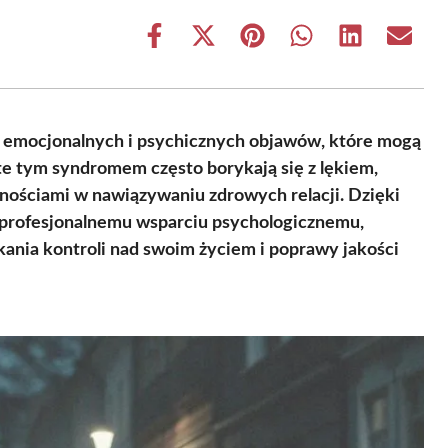
Share
Share
Share
Share
Share
Share
on
on
on
on
on
on
Facebook
X
Pinterest
WhatsApp
LinkedIn
Email
(Twitter)
 emocjonalnych i psychicznych objawów, które mogą
te tym syndromem często borykają się z lękiem,
dnościami w nawiązywaniu zdrowych relacji. Dzięki
profesjonalnemu wsparciu psychologicznemu,
ania kontroli nad swoim życiem i poprawy jakości