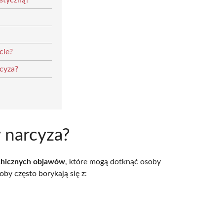
styczną?
cie?
rcyza?
y narcyza?
chicznych objawów
, które mogą dotknąć osoby
by często borykają się z: