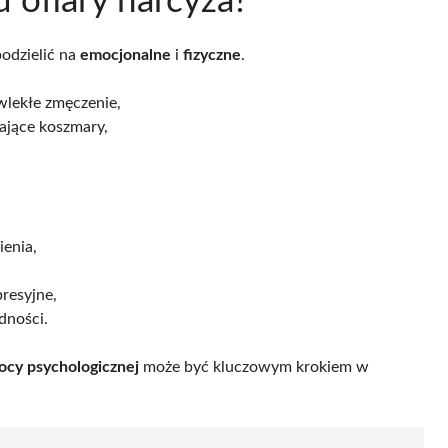
 ofiary narcyza?
odzielić na
emocjonalne
i
fizyczne
.
lekłe zmęczenie,
żające koszmary,
ienia,
presyjne,
dności.
cy psychologicznej
może być kluczowym krokiem w