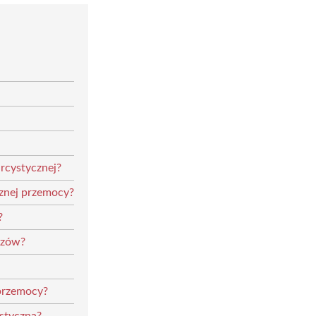
rcystycznej?
cznej przemocy?
?
yzów?
 przemocy?