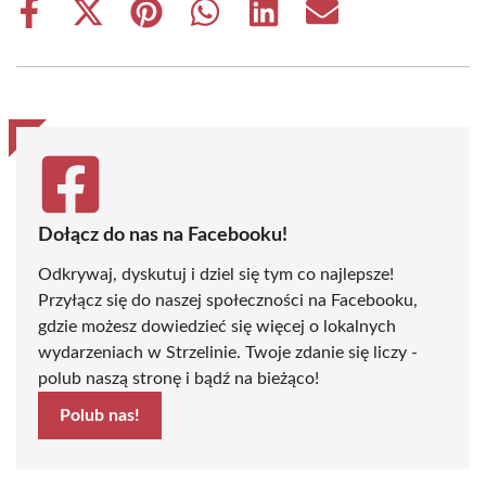
Share
Share
Share
Share
Share
Share
on
on
on
on
on
on
Facebook
X
Pinterest
WhatsApp
LinkedIn
Email
(Twitter)
Dołącz do nas na Facebooku!
Odkrywaj, dyskutuj i dziel się tym co najlepsze!
Przyłącz się do naszej społeczności na Facebooku,
gdzie możesz dowiedzieć się więcej o lokalnych
wydarzeniach w Strzelinie. Twoje zdanie się liczy -
polub naszą stronę i bądź na bieżąco!
Polub nas!