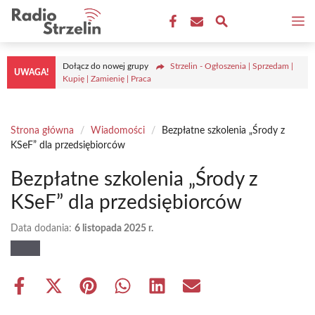
Przejdź
M
do
treści
Dołącz do nowej grupy
Strzelin - Ogłoszenia | Sprzedam |
UWAGA!
Kupię | Zamienię | Praca
Strona główna
/
Wiadomości
/
Bezpłatne szkolenia „Środy z
KSeF” dla przedsiębiorców
Bezpłatne szkolenia „Środy z
KSeF” dla przedsiębiorców
Data dodania:
6 listopada 2025 r.
Share
Share
Share
Share
Share
Share
on
on
on
on
on
on
Facebook
X
Pinterest
WhatsApp
LinkedIn
Email