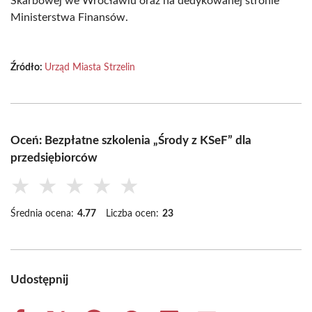
Skarbowej we Wrocławiu oraz na dedykowanej stronie
Ministerstwa Finansów.
Źródło:
Urząd Miasta Strzelin
Oceń: Bezpłatne szkolenia „Środy z KSeF” dla
przedsiębiorców
★
★
★
★
★
Średnia ocena:
4.77
Liczba ocen:
23
Udostępnij