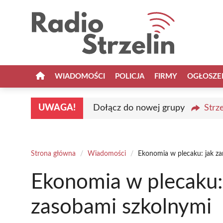
Przejdź
do
treści
WIADOMOŚCI
POLICJA
FIRMY
OGŁOSZE
UWAGA!
Dołącz do nowej grupy
Strz
Strona główna
/
Wiadomości
/
Ekonomia w plecaku: jak za
Ekonomia w plecaku:
zasobami szkolnymi