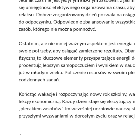
Jednak czas nie jest jedynym важnym zasobem, z jakim 
się umiejętność efektywnego organizowania czasu, aby
relaksu. Dobrze zorganizowany dzień pozwala na osiągn
do odpoczynku. Odpowiednie zbalansowanie wszystkich
zasób, którego nie można pomnożyć.
Ostatnim, ale nie mniej ważnym aspektem jest energia
swoje potrzeby, aby osiągać zamierzone rezultaty. Dba
fizyczną to kluczowe elementy przysparzające energii do
procentują lepszym samopoczuciem i wynikiem w nauc
już w młodym wieku. Policzenie resursów w swoim ple
codziennych zadań.
Kończąc wakacje i rozpoczynając nowy rok szkolny, wa
lekcję ekonomiczną. Każdy dzień staje się ekscytując
„plecakiem zasobów”. Im wcześniej uczniowie nauczą się
przyszłymi wyzwaniami w dorosłym życiu oraz w relacj