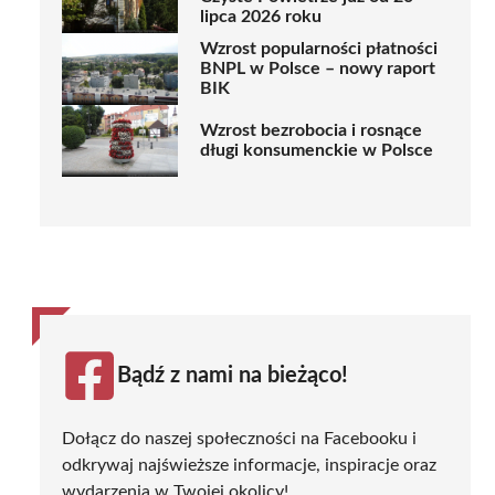
lipca 2026 roku
Wzrost popularności płatności
BNPL w Polsce – nowy raport
BIK
Wzrost bezrobocia i rosnące
długi konsumenckie w Polsce
Bądź z nami na bieżąco!
Dołącz do naszej społeczności na Facebooku i
odkrywaj najświeższe informacje, inspiracje oraz
wydarzenia w Twojej okolicy!