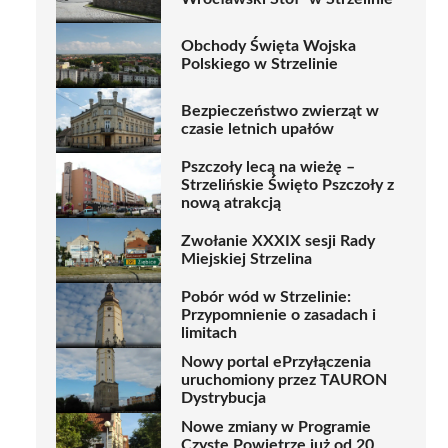
Obchody Święta Wojska
Polskiego w Strzelinie
Bezpieczeństwo zwierząt w
czasie letnich upałów
Pszczoły lecą na wieżę –
Strzelińskie Święto Pszczoły z
nową atrakcją
Zwołanie XXXIX sesji Rady
Miejskiej Strzelina
Pobór wód w Strzelinie:
Przypomnienie o zasadach i
limitach
Nowy portal ePrzyłączenia
uruchomiony przez TAURON
Dystrybucja
Nowe zmiany w Programie
Czyste Powietrze już od 20