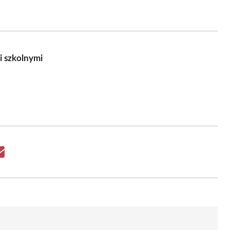
i szkolnymi
Share
on
Email