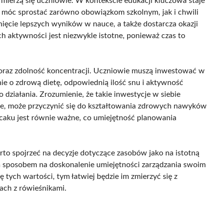
mierzą się uczniowie. W kontekście edukacji kluczowa staje
 móc sprostać zarówno obowiązkom szkolnym, jak i chwili
ięcie lepszych wyników w nauce, a także dostarcza okazji
 aktywności jest niezwykle istotne, ponieważ czas to
 oraz zdolność koncentracji. Uczniowie muszą inwestować w
nie o zdrową dietę, odpowiednią ilość snu i aktywność
 działania. Zrozumienie, że takie inwestycje w siebie
e, może przyczynić się do kształtowania zdrowych nawyków
caku jest równie ważne, co umiejętność planowania
rto spojrzeć na decyzje dotyczące zasobów jako na istotną
ym sposobem na doskonalenie umiejętności zarządzania swoim
 tych wartości, tym łatwiej będzie im zmierzyć się z
ach z rówieśnikami.