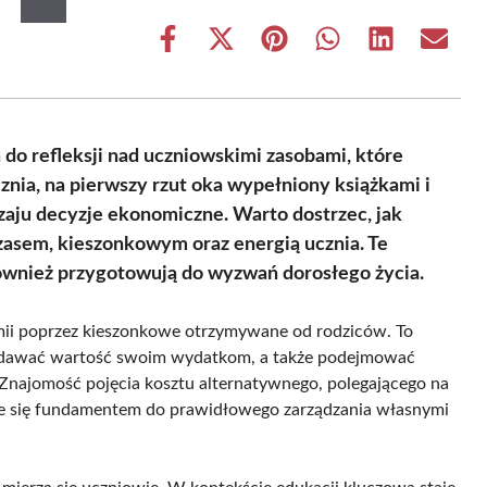
Share
Share
Share
Share
Share
Share
on
on
on
on
on
on
Facebook
X
Pinterest
WhatsApp
LinkedIn
Email
(Twitter)
 do refleksji nad uczniowskimi zasobami, które
znia, na pierwszy rzut oka wypełniony książkami i
zaju decyzje ekonomiczne. Warto dostrzec, jak
zasem, kieszonkowym oraz energią ucznia. Te
 również przygotowują do wyzwań dorosłego życia.
mii poprzez kieszonkowe otrzymywane od rodziców. To
 nadawać wartość swoim wydatkom, a także podejmować
 Znajomość pojęcia kosztu alternatywnego, polegającego na
aje się fundamentem do prawidłowego zarządzania własnymi