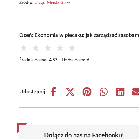
Źródło:
Urząd Miasta Strzelin
Oceń: Ekonomia w plecaku: jak zarządzać zasobam
★
★
★
★
★
Średnia ocena:
4.57
Liczba ocen:
6
Udostępnij
Share
Share
Share
Share
Share
on
on
on
on
on
Facebook
X
Pinterest
WhatsApp
LinkedIn
(Twitter)
Dołącz do nas na Facebooku!