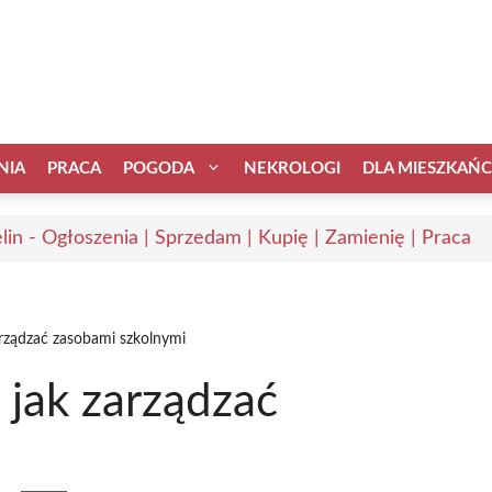
NIA
PRACA
POGODA
NEKROLOGI
DLA MIESZKAŃ
elin - Ogłoszenia | Sprzedam | Kupię | Zamienię | Praca
rządzać zasobami szkolnymi
 jak zarządzać