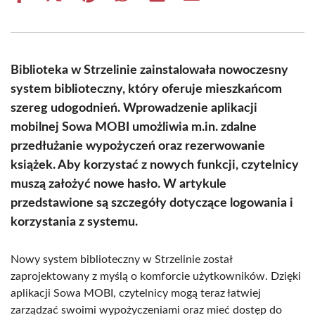
on
on
on
on
on
on
Facebook
X
Pinterest
WhatsApp
LinkedIn
Email
(Twitter)
Biblioteka w Strzelinie zainstalowała nowoczesny
system biblioteczny, który oferuje mieszkańcom
szereg udogodnień. Wprowadzenie aplikacji
mobilnej Sowa MOBI umożliwia m.in. zdalne
przedłużanie wypożyczeń oraz rezerwowanie
książek. Aby korzystać z nowych funkcji, czytelnicy
muszą założyć nowe hasło. W artykule
przedstawione są szczegóły dotyczące logowania i
korzystania z systemu.
Nowy system biblioteczny w Strzelinie został
zaprojektowany z myślą o komforcie użytkowników. Dzięki
aplikacji Sowa MOBI, czytelnicy mogą teraz łatwiej
zarządzać swoimi wypożyczeniami oraz mieć dostęp do