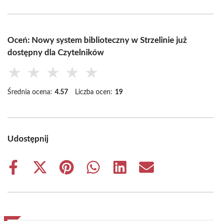
Oceń: Nowy system biblioteczny w Strzelinie już
dostępny dla Czytelników
★
★
★
★
★
Średnia ocena:
4.57
Liczba ocen:
19
Udostępnij
Share
Share
Share
Share
Share
Share
on
on
on
on
on
on
Facebook
X
Pinterest
WhatsApp
LinkedIn
Email
(Twitter)