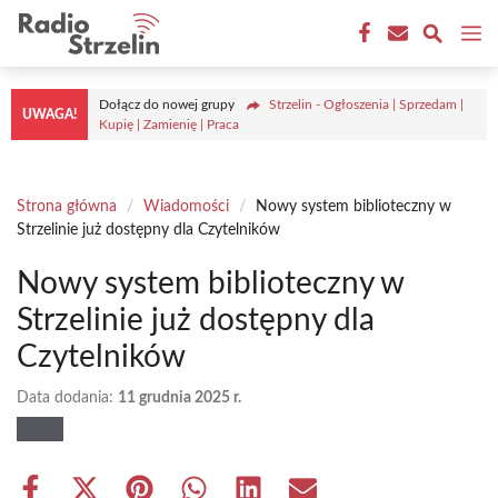
Przejdź
M
do
treści
Dołącz do nowej grupy
Strzelin - Ogłoszenia | Sprzedam |
UWAGA!
Kupię | Zamienię | Praca
Strona główna
/
Wiadomości
/
Nowy system biblioteczny w
Strzelinie już dostępny dla Czytelników
Nowy system biblioteczny w
Strzelinie już dostępny dla
Czytelników
Data dodania:
11 grudnia 2025 r.
Share
Share
Share
Share
Share
Share