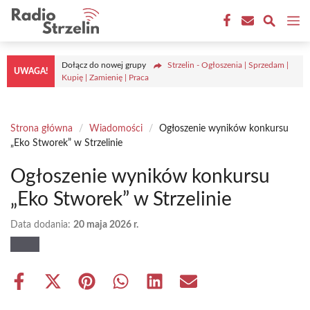
Przejdź
M
do
treści
Dołącz do nowej grupy
Strzelin - Ogłoszenia | Sprzedam |
UWAGA!
Kupię | Zamienię | Praca
Strona główna
/
Wiadomości
/
Ogłoszenie wyników konkursu
„Eko Stworek” w Strzelinie
Ogłoszenie wyników konkursu
„Eko Stworek” w Strzelinie
Data dodania:
20 maja 2026 r.
Share
Share
Share
Share
Share
Share
on
on
on
on
on
on
Facebook
X
Pinterest
WhatsApp
LinkedIn
Email