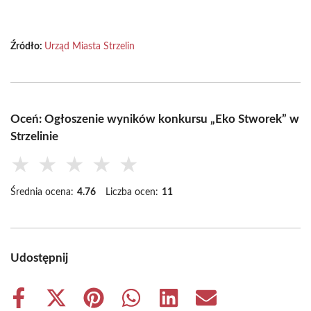
Źródło:
Urząd Miasta Strzelin
Oceń: Ogłoszenie wyników konkursu „Eko Stworek” w
Strzelinie
★
★
★
★
★
Średnia ocena:
4.76
Liczba ocen:
11
Udostępnij
Share
Share
Share
Share
Share
Share