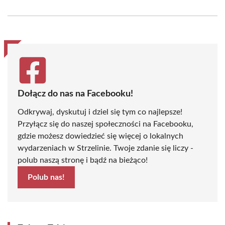
on
on
on
on
on
on
Facebook
X
Pinterest
WhatsApp
LinkedIn
Email
(Twitter)
Dołącz do nas na Facebooku!
Odkrywaj, dyskutuj i dziel się tym co najlepsze!
Przyłącz się do naszej społeczności na Facebooku,
gdzie możesz dowiedzieć się więcej o lokalnych
wydarzeniach w Strzelinie. Twoje zdanie się liczy -
polub naszą stronę i bądź na bieżąco!
Polub nas!