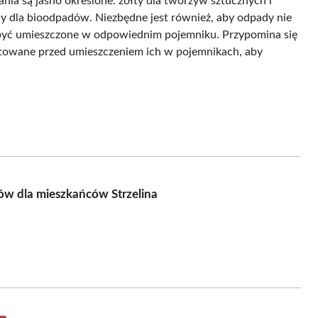
ia są jasno określone: żółty dla tworzyw sztucznych i
zowy dla bioodpadów. Niezbędne jest również, aby odpady nie
być umieszczone w odpowiednim pojemniku. Przypomina się
towane przed umieszczeniem ich w pojemnikach, aby
ów dla mieszkańców Strzelina