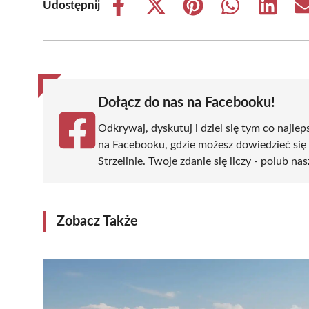
Udostępnij
Share
Share
Share
Share
Share
on
on
on
on
on
Facebook
X
Pinterest
WhatsApp
LinkedIn
(Twitter)
Dołącz do nas na Facebooku!
Odkrywaj, dyskutuj i dziel się tym co najlep
na Facebooku, gdzie możesz dowiedzieć się
Strzelinie. Twoje zdanie się liczy - polub na
Zobacz Także