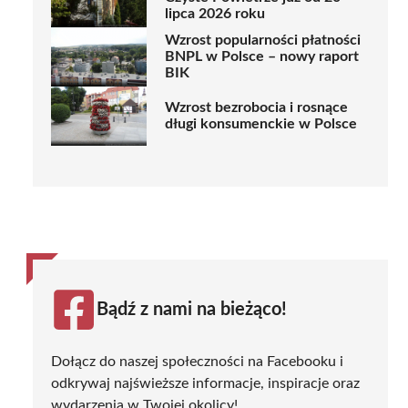
lipca 2026 roku
Wzrost popularności płatności
BNPL w Polsce – nowy raport
BIK
Wzrost bezrobocia i rosnące
długi konsumenckie w Polsce
Bądź z nami na bieżąco!
Dołącz do naszej społeczności na Facebooku i
odkrywaj najświeższe informacje, inspiracje oraz
wydarzenia w Twojej okolicy!