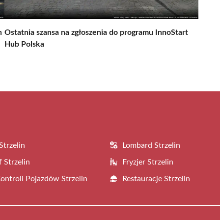
h
Ostatnia szansa na zgłoszenia do programu InnoStart
Hub Polska
Strzelin
Lombard Strzelin
 Strzelin
Fryzjer Strzelin
Kontroli Pojazdów Strzelin
Restauracje Strzelin