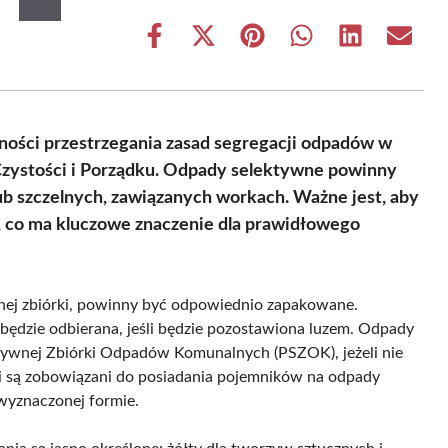
Share
Share
Share
Share
Share
Share
on
on
on
on
on
on
Facebook
X
Pinterest
WhatsApp
LinkedIn
Email
(Twitter)
ności przestrzegania zasad segregacji odpadów w
Czystości i Porządku. Odpady selektywne powinny
 szczelnych, zawiązanych workach. Ważne jest, aby
, co ma kluczowe znaczenie dla prawidłowego
nej zbiórki, powinny być odpowiednio zapakowane.
 będzie odbierana, jeśli będzie pozostawiona luzem. Odpady
tywnej Zbiórki Odpadów Komunalnych (PSZOK), jeżeli nie
ci są zobowiązani do posiadania pojemników na odpady
wyznaczonej formie.