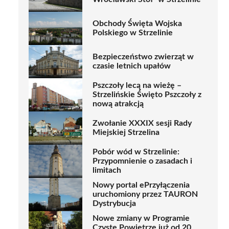
Obchody Święta Wojska
Polskiego w Strzelinie
Bezpieczeństwo zwierząt w
czasie letnich upałów
Pszczoły lecą na wieżę –
Strzelińskie Święto Pszczoły z
nową atrakcją
Zwołanie XXXIX sesji Rady
Miejskiej Strzelina
Pobór wód w Strzelinie:
Przypomnienie o zasadach i
limitach
Nowy portal ePrzyłączenia
uruchomiony przez TAURON
Dystrybucja
Nowe zmiany w Programie
Czyste Powietrze już od 20