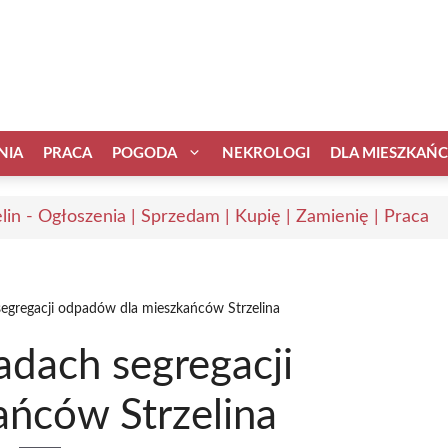
NIA
PRACA
POGODA
NEKROLOGI
DLA MIESZKAŃ
elin - Ogłoszenia | Sprzedam | Kupię | Zamienię | Praca
egregacji odpadów dla mieszkańców Strzelina
adach segregacji
ńców Strzelina