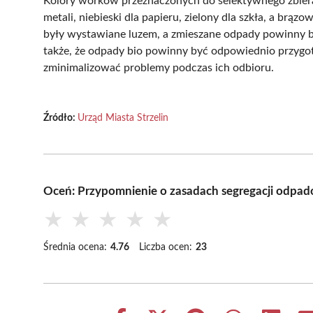
Kolory worków przeznaczonych do selektywnego zbieran
metali, niebieski dla papieru, zielony dla szkła, a brą
były wystawiane luzem, a zmieszane odpady powinny 
także, że odpady bio powinny być odpowiednio przygo
zminimalizować problemy podczas ich odbioru.
Źródło:
Urząd Miasta Strzelin
Oceń: Przypomnienie o zasadach segregacji odpad
★
★
★
★
★
Średnia ocena:
4.76
Liczba ocen:
23