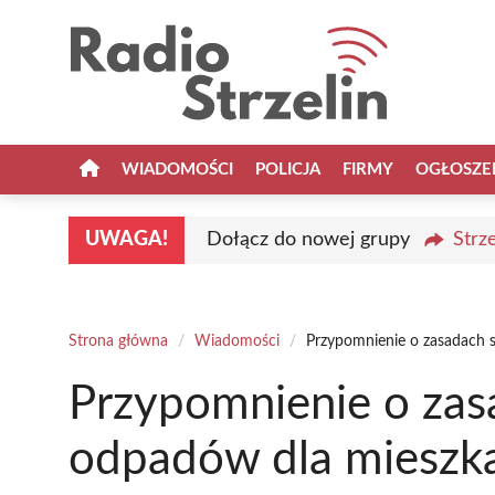
Przejdź
do
treści
WIADOMOŚCI
POLICJA
FIRMY
OGŁOSZE
UWAGA!
Dołącz do nowej grupy
Strz
Strona główna
/
Wiadomości
/
Przypomnienie o zasadach s
Przypomnienie o zas
odpadów dla mieszka