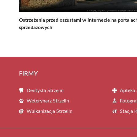
Ostrzeżenia przed oszustami w Internecie na portalac
sprzedażowych
FIRMY
Dentysta Strzelin
Apteka 
Weterynarz Strzelin
Fotograf
Wulkanizacja Strzelin
Stacja 