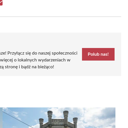
Share
on
Email
sze! Przyłącz się do naszej społeczności
Polub nas!
 więcej o lokalnych wydarzeniach w
szą stronę i bądź na bieżąco!