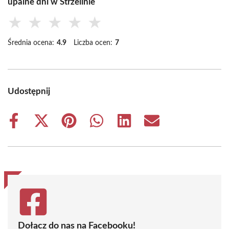
upalne dni w Strzelinie
★
★
★
★
★
Średnia ocena:
4.9
Liczba ocen:
7
Udostępnij
Share
Share
Share
Share
Share
Share
on
on
on
on
on
on
Facebook
X
Pinterest
WhatsApp
LinkedIn
Email
(Twitter)
Dołącz do nas na Facebooku!