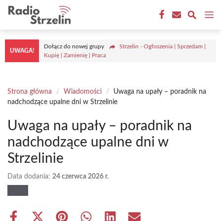
Przejdź
M
do
treści
Dołącz do nowej grupy
Strzelin - Ogłoszenia | Sprzedam |
UWAGA!
Kupię | Zamienię | Praca
Strona główna
/
Wiadomości
/
Uwaga na upały – poradnik na
nadchodzące upalne dni w Strzelinie
Uwaga na upały – poradnik na
nadchodzące upalne dni w
Strzelinie
Data dodania:
24 czerwca 2026 r.
Share
Share
Share
Share
Share
Share