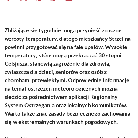
on
on
on
on
on
on
Facebook
X
Pinterest
WhatsApp
LinkedIn
Email
(Twitter)
Zbliżające się tygodnie mogą przynieść znaczne
wzrosty temperatury, dlatego mieszkańcy Strzelina
powinni przygotować się na fale upałów. Wysokie
temperatury, które mogą przekraczać 30 stopni
Celsjusza, stanowią zagrożenie dla zdrowia,
zwłaszcza dla dzieci, seniorów oraz osób z
chorobami przewlekłymi. Odpowiednie informacje
na temat ostrzeżeń meteorologicznych można
śledzić za pośrednictwem aplikacji Regionalny
System Ostrzegania oraz lokalnych komunikatów.
Warto także znać zasady bezpiecznego zachowania
się w ekstremalnych warunkach pogodowych.