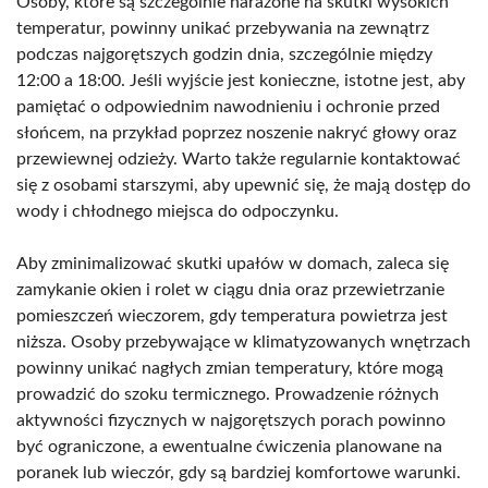
Osoby, które są szczególnie narażone na skutki wysokich
temperatur, powinny unikać przebywania na zewnątrz
podczas najgorętszych godzin dnia, szczególnie między
12:00 a 18:00. Jeśli wyjście jest konieczne, istotne jest, aby
pamiętać o odpowiednim nawodnieniu i ochronie przed
słońcem, na przykład poprzez noszenie nakryć głowy oraz
przewiewnej odzieży. Warto także regularnie kontaktować
się z osobami starszymi, aby upewnić się, że mają dostęp do
wody i chłodnego miejsca do odpoczynku.
Aby zminimalizować skutki upałów w domach, zaleca się
zamykanie okien i rolet w ciągu dnia oraz przewietrzanie
pomieszczeń wieczorem, gdy temperatura powietrza jest
niższa. Osoby przebywające w klimatyzowanych wnętrzach
powinny unikać nagłych zmian temperatury, które mogą
prowadzić do szoku termicznego. Prowadzenie różnych
aktywności fizycznych w najgorętszych porach powinno
być ograniczone, a ewentualne ćwiczenia planowane na
poranek lub wieczór, gdy są bardziej komfortowe warunki.