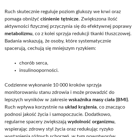
Ruch skutecznie reguluje poziom glukozy we krwi oraz
pomaga obniżyć
ciśnienie tętnicze
. Zwiększona ilość
aktywności fizycznej przyczynia się do efektywnej poprawy
metabolizmu
, co z kolei sprzyja redukcji tkanki tłuszczowej.
Badania wskazują, że osoby, które systematycznie
spacerują, cechują się mniejszym ryzykiem:
chorób serca,
insulinooporności.
Codzienne wykonanie 10 000 kroków sprzyja
monitorowaniu stanu zdrowia i może prowadzić do
lepszych wyników w zakresie
wskaźnika masy ciała (BMI)
.
Ruch wpływa korzystnie na
układ krążenia
, co znacząco
podnosi jakość życia i samopoczucie. Dodatkowo,
regularne spacery zwiększają
wydolność organizmu
,
wspierając zdrowy styl życia oraz redukując ryzyko
wystąpienia różnych schorzeń, w tym nowotworów.