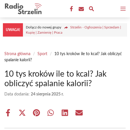
Przejdź
M
do
treści
Dołącz do nowej grupy
Strzelin - Ogłoszenia | Sprzedam |
UWAGA!
Kupię | Zamienię | Praca
Strona główna
/
Sport
/
10 tys kroków ile to kcal? Jak obliczyć
spalanie kalorii?
10 tys kroków ile to kcal? Jak
obliczyć spalanie kalorii?
Data dodania:
24 sierpnia 2025 r.
Share
Share
Share
Share
Share
Share
on
on
on
on
on
on
Facebook
X
Pinterest
WhatsApp
LinkedIn
Email
(Twitter)