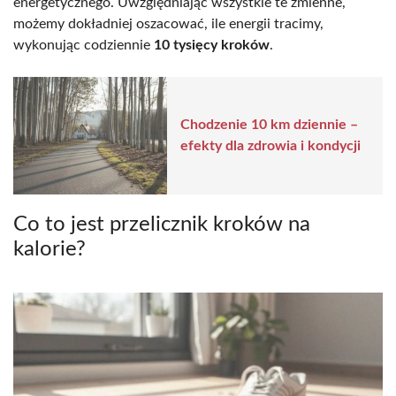
energetycznego. Uwzględniając wszystkie te zmienne,
możemy dokładniej oszacować, ile energii tracimy,
wykonując codziennie
10 tysięcy kroków
.
Chodzenie 10 km dziennie –
efekty dla zdrowia i kondycji
Co to jest przelicznik kroków na
kalorie?