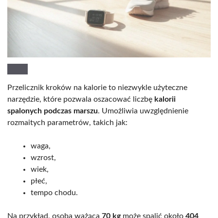
Przelicznik kroków na kalorie to niezwykle użyteczne
narzędzie, które pozwala oszacować liczbę
kalorii
spalonych podczas marszu
. Umożliwia uwzględnienie
rozmaitych parametrów, takich jak:
waga,
wzrost,
wiek,
płeć,
tempo chodu.
Na przykład, osoba ważąca
70 kg
może spalić około
404