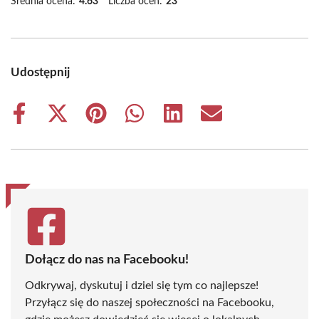
Średnia ocena:
4.63
Liczba ocen:
23
Udostępnij
Share
Share
Share
Share
Share
Share
on
on
on
on
on
on
Facebook
X
Pinterest
WhatsApp
LinkedIn
Email
(Twitter)
Dołącz do nas na Facebooku!
Odkrywaj, dyskutuj i dziel się tym co najlepsze!
Przyłącz się do naszej społeczności na Facebooku,