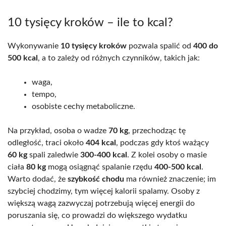
10 tysięcy kroków – ile to kcal?
Wykonywanie
10 tysięcy kroków
pozwala spalić od
400 do
500 kcal
, a to zależy od różnych czynników, takich jak:
waga,
tempo,
osobiste cechy metaboliczne.
Na przykład, osoba o wadze
70 kg
, przechodząc tę
odległość, traci około
404 kcal
, podczas gdy ktoś ważący
60 kg
spali zaledwie
300-400 kcal
. Z kolei osoby o masie
ciała
80 kg
mogą osiągnąć spalanie rzędu
400-500 kcal
.
Warto dodać, że
szybkość chodu
ma również znaczenie; im
szybciej chodzimy, tym więcej kalorii spalamy. Osoby z
większą wagą zazwyczaj potrzebują więcej energii do
poruszania się, co prowadzi do większego wydatku