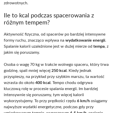
zdrowotnych.
Ile to kcal podczas spacerowania z
różnym tempem?
Aktywność fizyczna, od spacerów po bardziej intensywne
formy ruchu, znacząco wpływa na
wydatkowanie energii
.
Spalanie kalorii uzależnione jest w dużej mierze od
tempa
, z
jakim się poruszamy.
Osoba o wagę 70 kg w trakcie wolnego spaceru, który trwa
godzinę, spali mniej więcej
250 kcal
. Kiedy jednak
przyspieszy, na przykład przy szybkim marszu, ta wartość
wzrasta do około
400 kcal
. Tempo chodu odgrywa
kluczową rolę w procesie spalania energii. Im bardziej
intensywnie się poruszamy, tym więcej kalorii
wykorzystujemy. To przy prędkości rzędu
6 km/h
osiągamy
najwyższe wydatki energetyczne, podczas gdy przy
umiarkowanym tempie, wynoszącym
4-5 km/h
, spalanie