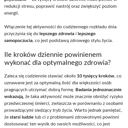
redukcji stresu, poprawić nastrój oraz zwiększyć poziom
energii.
Włączenie tej aktywności do codziennego rozkładu dnia
przyczynia się do
lepszego zdrowia
i
lepszego
samopoczucia
, co jest podstawą zdrowego stylu życia.
Ile kroków dziennie powinienem
wykonać dla optymalnego zdrowia?
Zaleca się codziennie stawiać około
10 tysięcy kroków
, co
uznawane jest za optymalną ilość dla większości osób
pragnących utrzymać dobrą formę.
Badania jednoznacznie
wskazują
, że taka aktywność może znacznie obniżyć ryzyko
przedwczesnej śmierci, zwłaszcza w porównaniu z osobami
prowadzącymi siedzący tryb życia. Warto jednak pamiętać,
że
starsi ludzie
lub ci z problemami zdrowotnymi powinni
dostosować ten wynik do swoich możliwości, co jest