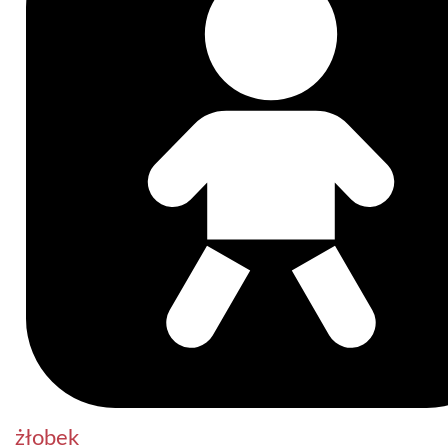
żłobek