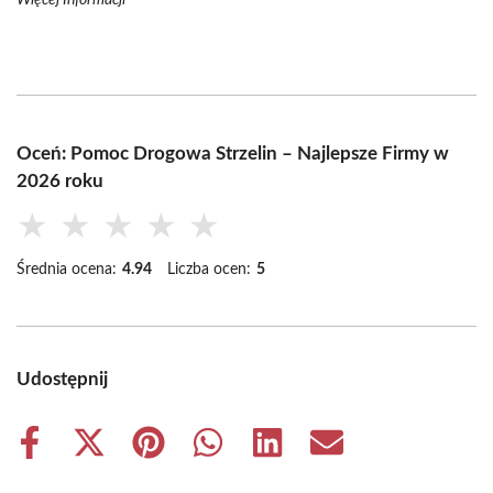
Więcej Informacji
Oceń: Pomoc Drogowa Strzelin – Najlepsze Firmy w
2026 roku
★
★
★
★
★
Średnia ocena:
4.94
Liczba ocen:
5
Udostępnij
Share
Share
Share
Share
Share
Share
on
on
on
on
on
on
Facebook
X
Pinterest
WhatsApp
LinkedIn
Email