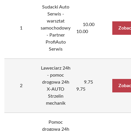
Sudacki Auto
Serwis -
warsztat
10.00
1
samochodowy
Zobac
10.00
- Partner
ProfiAuto
Serwis
Laweciarz 24h
- pomoc
drogowa 24h
9.75
2
Zobac
X-AUTO
9.75
Strzelin
mechanik
Pomoc
drogowa 24h