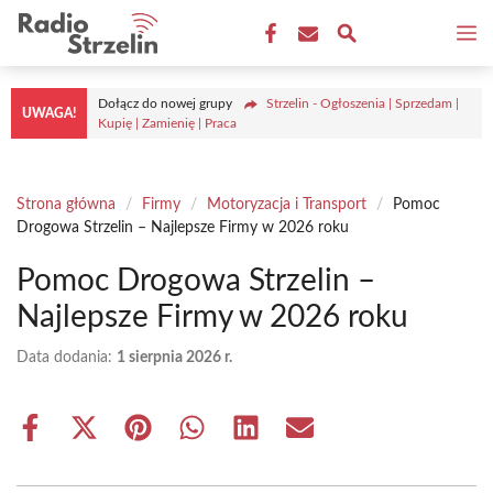
Przejdź
M
do
treści
Dołącz do nowej grupy
Strzelin - Ogłoszenia | Sprzedam |
UWAGA!
Kupię | Zamienię | Praca
Strona główna
/
Firmy
/
Motoryzacja i Transport
/
Pomoc
Drogowa Strzelin – Najlepsze Firmy w 2026 roku
Pomoc Drogowa Strzelin –
Najlepsze Firmy w 2026 roku
Data dodania:
1 sierpnia 2026 r.
Share
Share
Share
Share
Share
Share
on
on
on
on
on
on
Facebook
X
Pinterest
WhatsApp
LinkedIn
Email
(Twitter)