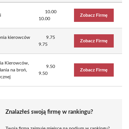
10.00
i
Zobacz Firmę
10.00
lenia kierowców
9.75
Zobacz Firmę
9.75
nia Kierowców,
9.50
ania na broń,
Zobacz Firmę
9.50
cznej
Znalazłeś swoją firmę w rankingu?
Twoja firma zajmuje miejsce na podium w rankingu?