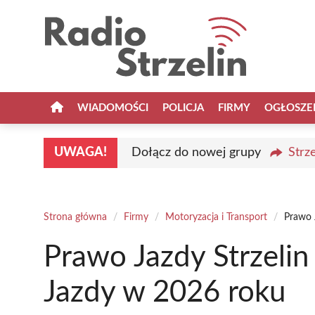
Przejdź
do
treści
WIADOMOŚCI
POLICJA
FIRMY
OGŁOSZE
UWAGA!
Dołącz do nowej grupy
Strz
Strona główna
/
Firmy
/
Motoryzacja i Transport
/
Prawo 
Prawo Jazdy Strzelin
Jazdy w 2026 roku