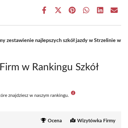
Share
Share
Share
Share
Share
Share
on
on
on
on
on
on
Facebook
X
Pinterest
WhatsApp
LinkedIn
Email
(Twitter)
y zestawienie najlepszych szkół jazdy w Strzelinie w
Firm w Rankingu Szkół
które znajdziesz w naszym rankingu.
Ocena
Wizytówka Firmy