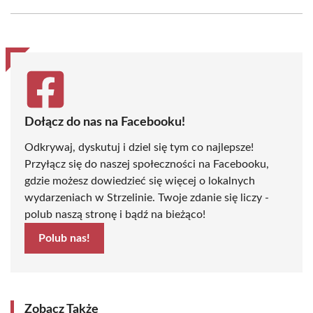
Facebook
X
Pinterest
WhatsApp
LinkedIn
Email
(Twitter)
Dołącz do nas na Facebooku!
Odkrywaj, dyskutuj i dziel się tym co najlepsze!
Przyłącz się do naszej społeczności na Facebooku,
gdzie możesz dowiedzieć się więcej o lokalnych
wydarzeniach w Strzelinie. Twoje zdanie się liczy -
polub naszą stronę i bądź na bieżąco!
Polub nas!
Zobacz Także