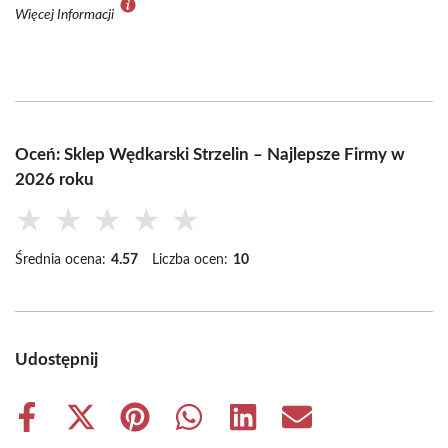
Więcej Informacji
Oceń: Sklep Wędkarski Strzelin – Najlepsze Firmy w
2026 roku
★
★
★
★
★
Średnia ocena:
4.57
Liczba ocen:
10
Udostępnij
Share
Share
Share
Share
Share
Share
on
on
on
on
on
on