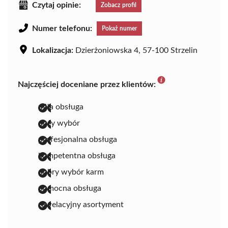
Czytaj opinie:
Zobacz profil
Numer telefonu:
Pokaż numer
Lokalizacja:
Dzierżoniowska 4, 57-100 Strzelin
Najczęściej doceniane przez klientów:
miła obsługa
duży wybór
profesjonalna obsługa
kompetentna obsługa
dobry wybór karm
pomocna obsługa
rewelacyjny asortyment