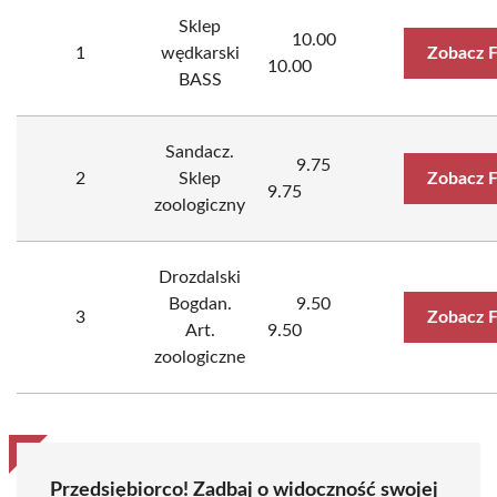
Sklep
10.00
1
wędkarski
Zobacz 
10.00
BASS
Sandacz.
9.75
2
Sklep
Zobacz 
9.75
zoologiczny
Drozdalski
Bogdan.
9.50
3
Zobacz 
Art.
9.50
zoologiczne
Przedsiębiorco! Zadbaj o widoczność swojej