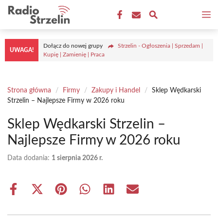
Przejdź
M
do
treści
Dołącz do nowej grupy
Strzelin - Ogłoszenia | Sprzedam |
UWAGA!
Kupię | Zamienię | Praca
Strona główna
/
Firmy
/
Zakupy i Handel
/
Sklep Wędkarski
Strzelin – Najlepsze Firmy w 2026 roku
Sklep Wędkarski Strzelin –
Najlepsze Firmy w 2026 roku
Data dodania:
1 sierpnia 2026 r.
Share
Share
Share
Share
Share
Share
on
on
on
on
on
on
Facebook
X
Pinterest
WhatsApp
LinkedIn
Email
(Twitter)