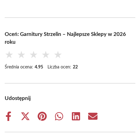
Oceń: Garnitury Strzelin – Najlepsze Sklepy w 2026
roku
★
★
★
★
★
Średnia ocena:
4.95
Liczba ocen:
22
Udostępnij
Share
Share
Share
Share
Share
Share
on
on
on
on
on
on
Facebook
X
Pinterest
WhatsApp
LinkedIn
Email
(Twitter)