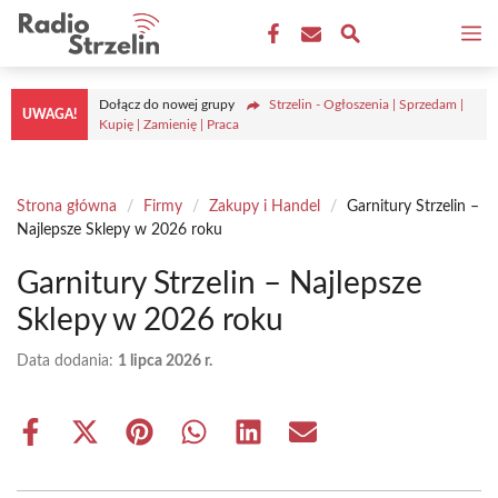
Przejdź
M
do
treści
Dołącz do nowej grupy
Strzelin - Ogłoszenia | Sprzedam |
UWAGA!
Kupię | Zamienię | Praca
Strona główna
/
Firmy
/
Zakupy i Handel
/
Garnitury Strzelin –
Najlepsze Sklepy w 2026 roku
Garnitury Strzelin – Najlepsze
Sklepy w 2026 roku
Data dodania:
1 lipca 2026 r.
Share
Share
Share
Share
Share
Share
on
on
on
on
on
on
Facebook
X
Pinterest
WhatsApp
LinkedIn
Email
(Twitter)