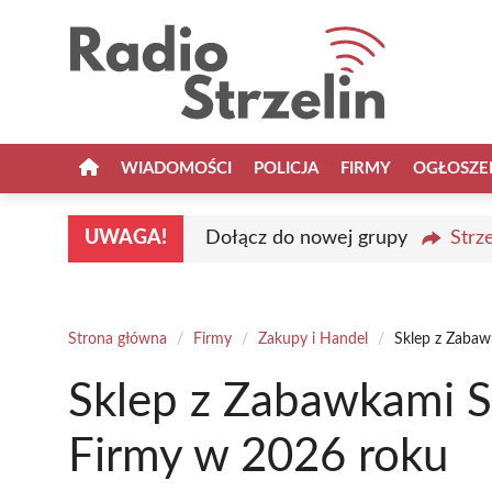
Przejdź
do
treści
WIADOMOŚCI
POLICJA
FIRMY
OGŁOSZE
UWAGA!
Dołącz do nowej grupy
Strz
Strona główna
/
Firmy
/
Zakupy i Handel
/
Sklep z Zabaw
Sklep z Zabawkami St
Firmy w 2026 roku