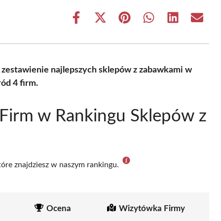
Share
Share
Share
Share
Share
Share
on
on
on
on
on
on
Facebook
X
Pinterest
WhatsApp
LinkedIn
Email
(Twitter)
 zestawienie najlepszych sklepów z zabawkami w
ód 4 firm.
Firm w Rankingu Sklepów z
które znajdziesz w naszym rankingu.
Ocena
Wizytówka Firmy