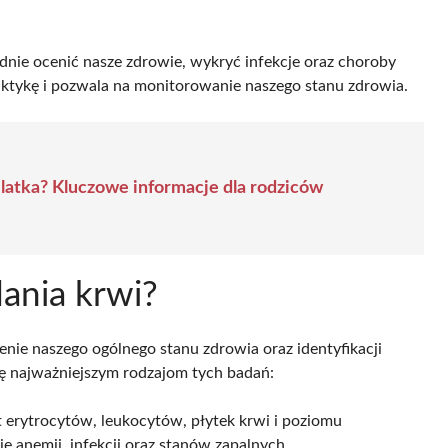
ie ocenić nasze zdrowie, wykryć infekcje oraz choroby
aktykę i pozwala na monitorowanie naszego stanu zdrowia.
2 latka? Kluczowe informacje dla rodziców
ania krwi?
nie naszego ogólnego stanu zdrowia oraz identyfikacji
ę najważniejszym rodzajom tych badań:
t erytrocytów, leukocytów, płytek krwi i poziomu
e anemii, infekcji oraz stanów zapalnych.