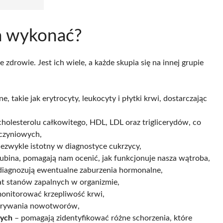
a wykonać?
zdrowie. Jest ich wiele, a każde skupia się na innej grupie
, takie jak erytrocyty, leukocyty i płytki krwi, dostarczając
olesterolu całkowitego, HDL, LDL oraz triglicerydów, co
aczyniowych,
iezwykle istotny w diagnostyce cukrzycy,
irubina, pomagają nam ocenić, jak funkcjonuje nasza wątroba,
diagnozują ewentualne zaburzenia hormonalne,
at stanów zapalnych w organizmie,
monitorować krzepliwość krwi,
krywania nowotworów,
nych
– pomagają zidentyfikować różne schorzenia, które