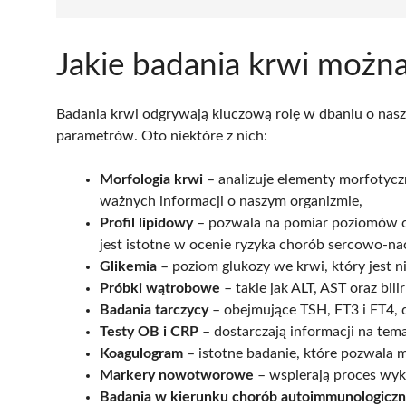
Jakie badania krwi możn
Badania krwi odgrywają kluczową rolę w dbaniu o nasze 
parametrów. Oto niektóre z nich:
Morfologia krwi
– analizuje elementy morfotyczne
ważnych informacji o naszym organizmie,
Profil lipidowy
– pozwala na pomiar poziomów ch
jest istotne w ocenie ryzyka chorób sercowo-n
Glikemia
– poziom glukozy we krwi, który jest n
Próbki wątrobowe
– takie jak ALT, AST oraz bil
Badania tarczycy
– obejmujące TSH, FT3 i FT4, 
Testy OB i CRP
– dostarczają informacji na tem
Koagulogram
– istotne badanie, które pozwala 
Markery nowotworowe
– wspierają proces wy
Badania w kierunku chorób autoimmunologicz