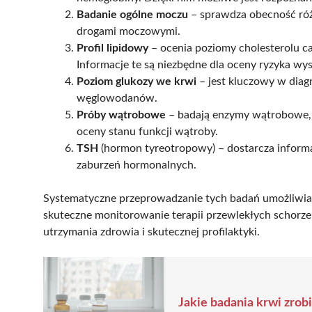
Badanie ogólne moczu
– sprawdza obecność róż
drogami moczowymi.
Profil lipidowy
– ocenia poziomy cholesterolu cał
Informacje te są niezbędne dla oceny ryzyka wys
Poziom glukozy we krwi
– jest kluczowy w dia
węglowodanów.
Próby wątrobowe
– badają enzymy wątrobowe, ta
oceny stanu funkcji wątroby.
TSH
(hormon tyreotropowy) – dostarcza informac
zaburzeń hormonalnych.
Systematyczne przeprowadzanie tych badań umożliwia 
skuteczne monitorowanie terapii przewlekłych schorze
utrzymania zdrowia i skutecznej profilaktyki.
Jakie badania krwi zro