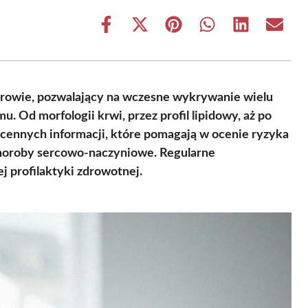
Share
Share
Share
Share
Share
Share
on
on
on
on
on
on
Facebook
X
Pinterest
WhatsApp
LinkedIn
Email
(Twitter)
drowie, pozwalający na wczesne wykrywanie wielu
. Od morfologii krwi, przez profil lipidowy, aż po
 cennych informacji, które pomagają w ocenie ryzyka
 choroby sercowo-naczyniowe. Regularne
 profilaktyki zdrowotnej.