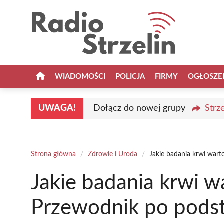
Przejdź
do
treści
WIADOMOŚCI
POLICJA
FIRMY
OGŁOSZE
UWAGA!
Dołącz do nowej grupy
Strz
Strona główna
/
Zdrowie i Uroda
/
Jakie badania krwi war
Jakie badania krwi 
Przewodnik po pods