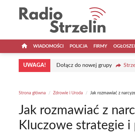
Przejdź
do
treści
WIADOMOŚCI
POLICJA
FIRMY
OGŁOSZE
UWAGA!
Dołącz do nowej grupy
Strz
Strona główna
/
Zdrowie i Uroda
/
Jak rozmawiać z narcyze
Jak rozmawiać z narc
Kluczowe strategie i