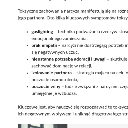
Toksyczne zachowania narcyza manifestują się na różn
jego partnera. Oto kilka kluczowych symptomów toksy
gaslighting
– technika podważania rzeczywistości
emocjonalnego zamieszania,
brak empatii
– narcyzi nie dostrzegają potrzeb i
się negatywnych uczuć,
nieustanna potrzeba adoracji i uwagi
– skutkuje
zachować dominację w relacji,
izolowanie partnera
– strategia mająca na celu 
poczucie osamotnienia,
poczucie winy
– ludzie związani z narcyzem czę
umiejętnie je wzbudza.
Kluczowe jest, aby nauczyć się rozpoznawać te toksycz
ich negatywnym wpływem i uniknąć długotrwałego str