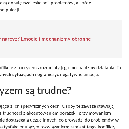
adzą do większej eskalacji problemów, a każde
nipulacji.
 narcyz? Emocje i mechanizmy obronne
nflikcie z narcyzem zrozumiały jego mechanizmy działania. Ta
udnych sytuacjach
i ograniczyć negatywne emocje.
cyzem są trudne?
jąca z ich specyficznych cech. Osoby te zawsze stawiają
ają trudności z akceptowaniem porażek i przyjmowaniem
o nie dostrzegają uczuć innych, co prowadzi do problemów w
 satysfakcjonującym rozwiązaniem; zamiast tego, konflikty