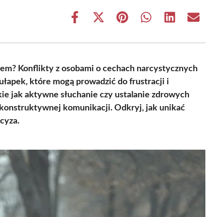
Share
Share
Share
Share
Share
Share
on
on
on
on
on
on
Facebook
X
Pinterest
WhatsApp
LinkedIn
Email
(Twitter)
zem? Konflikty z osobami o cechach narcystycznych
apek, które mogą prowadzić do frustracji i
kie jak aktywne słuchanie czy ustalanie zdrowych
konstruktywnej komunikacji. Odkryj, jak unikać
cyza.