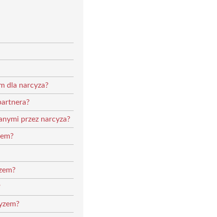
m dla narcyza?
partnera?
anymi przez narcyza?
zem?
yzem?
?
cyzem?