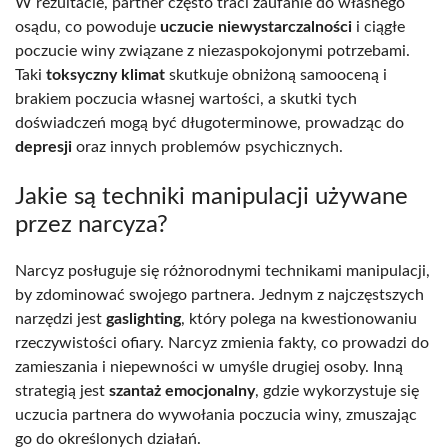
W rezultacie, partner często traci zaufanie do własnego
osądu, co powoduje
uczucie niewystarczalności
i ciągłe
poczucie winy związane z niezaspokojonymi potrzebami.
Taki
toksyczny klimat
skutkuje obniżoną samooceną i
brakiem poczucia własnej wartości, a skutki tych
doświadczeń mogą być długoterminowe, prowadząc do
depresji
oraz innych problemów psychicznych.
Jakie są techniki manipulacji używane
przez narcyza?
Narcyz posługuje się różnorodnymi technikami manipulacji,
by zdominować swojego partnera. Jednym z najczęstszych
narzędzi jest
gaslighting
, który polega na kwestionowaniu
rzeczywistości ofiary. Narcyz zmienia fakty, co prowadzi do
zamieszania i niepewności w umyśle drugiej osoby. Inną
strategią jest
szantaż emocjonalny
, gdzie wykorzystuje się
uczucia partnera do wywołania poczucia winy, zmuszając
go do określonych działań.