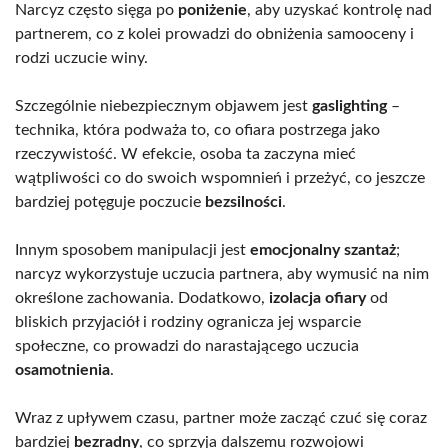
Narcyz często sięga po
poniżenie
, aby uzyskać kontrolę nad
partnerem, co z kolei prowadzi do obniżenia samooceny i
rodzi uczucie winy.
Szczególnie niebezpiecznym objawem jest
gaslighting
–
technika, która podważa to, co ofiara postrzega jako
rzeczywistość. W efekcie, osoba ta zaczyna mieć
wątpliwości co do swoich wspomnień i przeżyć, co jeszcze
bardziej potęguje poczucie
bezsilności
.
Innym sposobem manipulacji jest
emocjonalny szantaż
;
narcyz wykorzystuje uczucia partnera, aby wymusić na nim
określone zachowania. Dodatkowo,
izolacja ofiary
od
bliskich przyjaciół i rodziny ogranicza jej wsparcie
społeczne, co prowadzi do narastającego uczucia
osamotnienia
.
Wraz z upływem czasu, partner może zacząć czuć się coraz
bardziej
bezradny
, co sprzyja dalszemu rozwojowi