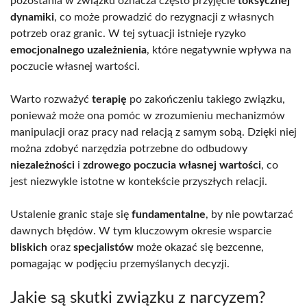
pozostania w związku oznacza często przyjęcie
toksycznej
dynamiki
, co może prowadzić do rezygnacji z własnych
potrzeb oraz granic. W tej sytuacji istnieje ryzyko
emocjonalnego uzależnienia
, które negatywnie wpływa na
poczucie własnej wartości.
Warto rozważyć
terapię
po zakończeniu takiego związku,
ponieważ może ona pomóc w zrozumieniu mechanizmów
manipulacji oraz pracy nad relacją z samym sobą. Dzięki niej
można zdobyć narzędzia potrzebne do odbudowy
niezależności
i
zdrowego poczucia własnej wartości
, co
jest niezwykle istotne w kontekście przyszłych relacji.
Ustalenie granic staje się
fundamentalne
, by nie powtarzać
dawnych błędów. W tym kluczowym okresie wsparcie
bliskich
oraz
specjalistów
może okazać się bezcenne,
pomagając w podjęciu przemyślanych decyzji.
Jakie są skutki związku z narcyzem?