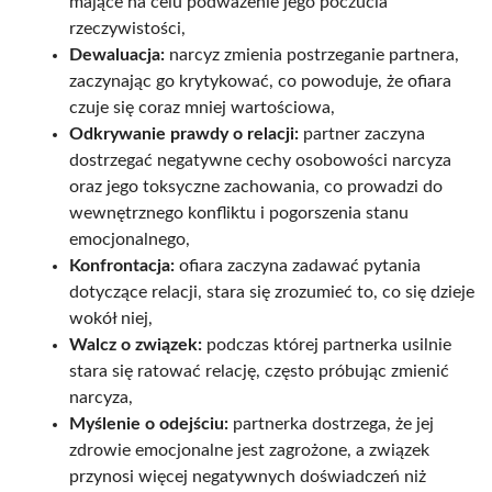
mające na celu podważenie jego poczucia
rzeczywistości,
Dewaluacja:
narcyz zmienia postrzeganie partnera,
zaczynając go krytykować, co powoduje, że ofiara
czuje się coraz mniej wartościowa,
Odkrywanie prawdy o relacji:
partner zaczyna
dostrzegać negatywne cechy osobowości narcyza
oraz jego toksyczne zachowania, co prowadzi do
wewnętrznego konfliktu i pogorszenia stanu
emocjonalnego,
Konfrontacja:
ofiara zaczyna zadawać pytania
dotyczące relacji, stara się zrozumieć to, co się dzieje
wokół niej,
Walcz o związek:
podczas której partnerka usilnie
stara się ratować relację, często próbując zmienić
narcyza,
Myślenie o odejściu:
partnerka dostrzega, że jej
zdrowie emocjonalne jest zagrożone, a związek
przynosi więcej negatywnych doświadczeń niż