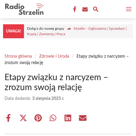
Przejdź
M
do
treści
Dołącz do nowej grupy
Strzelin - Ogłoszenia | Sprzedam |
UWAGA!
Kupię | Zamienię | Praca
Strona główna
/
Zdrowie i Uroda
/
Etapy związku z narcyzem –
zrozum swoją relację
Etapy związku z narcyzem –
zrozum swoją relację
Data dodania:
3 sierpnia 2025 r.
Share
Share
Share
Share
Share
Share
on
on
on
on
on
on
Facebook
X
Pinterest
WhatsApp
LinkedIn
Email
(Twitter)