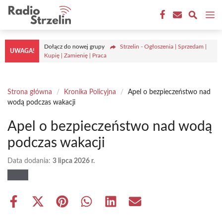
Przejdź
M
do
treści
Dołącz do nowej grupy
Strzelin - Ogłoszenia | Sprzedam |
UWAGA!
Kupię | Zamienię | Praca
Strona główna
/
Kronika Policyjna
/
Apel o bezpieczeństwo nad
wodą podczas wakacji
Apel o bezpieczeństwo nad wodą
podczas wakacji
Data dodania:
3 lipca 2026 r.
Share
Share
Share
Share
Share
Share
on
on
on
on
on
on
Facebook
X
Pinterest
WhatsApp
LinkedIn
Email