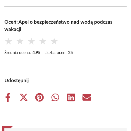
Oceń: Apel o bezpieczeństwo nad wodą podczas
wakacji
★
★
★
★
★
Średnia ocena:
4.95
Liczba ocen:
25
Udostępnij
Share
Share
Share
Share
Share
Share
on
on
on
on
on
on
Facebook
X
Pinterest
WhatsApp
LinkedIn
Email
(Twitter)