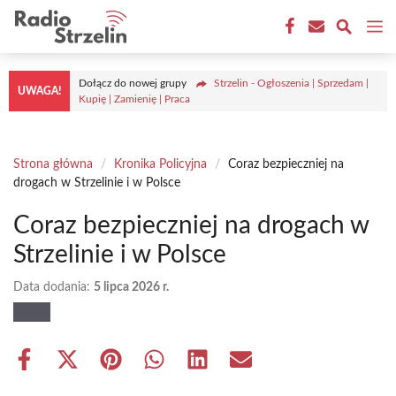
Przejdź
M
do
treści
Dołącz do nowej grupy
Strzelin - Ogłoszenia | Sprzedam |
UWAGA!
Kupię | Zamienię | Praca
Strona główna
/
Kronika Policyjna
/
Coraz bezpieczniej na
drogach w Strzelinie i w Polsce
Coraz bezpieczniej na drogach w
Strzelinie i w Polsce
Data dodania:
5 lipca 2026 r.
Share
Share
Share
Share
Share
Share
on
on
on
on
on
on
Facebook
X
Pinterest
WhatsApp
LinkedIn
Email