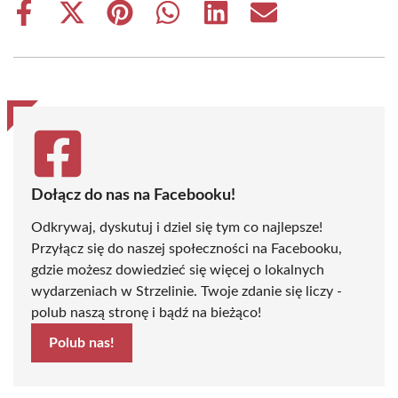
Share
Share
Share
Share
Share
Share
on
on
on
on
on
on
Facebook
X
Pinterest
WhatsApp
LinkedIn
Email
(Twitter)
Dołącz do nas na Facebooku!
Odkrywaj, dyskutuj i dziel się tym co najlepsze!
Przyłącz się do naszej społeczności na Facebooku,
gdzie możesz dowiedzieć się więcej o lokalnych
wydarzeniach w Strzelinie. Twoje zdanie się liczy -
polub naszą stronę i bądź na bieżąco!
Polub nas!