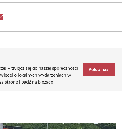
Share
on
Email
sze! Przyłącz się do naszej społeczności
Polub nas!
 więcej o lokalnych wydarzeniach w
szą stronę i bądź na bieżąco!