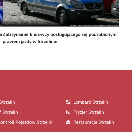
e
Zatrzymanie kierowcy posługującego się podrobionym
prawem jazdy w Strzelinie
Strzelin
Lombard Strzelin
 Strzelin
Fryzjer Strzelin
Kontroli Pojazdów Strzelin
Restauracje Strzelin