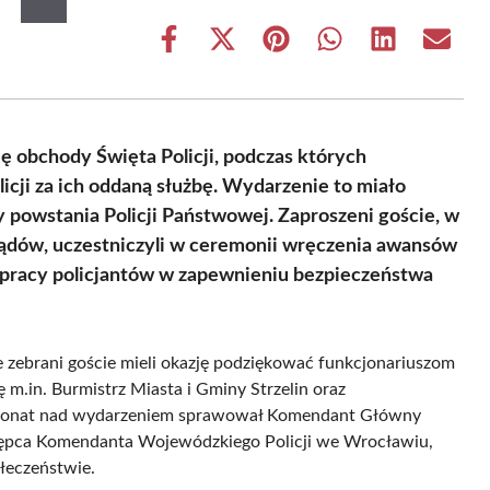
Share
Share
Share
Share
Share
Share
on
on
on
on
on
on
Facebook
X
Pinterest
WhatsApp
LinkedIn
Email
(Twitter)
ię obchody Święta Policji, podczas których
cji za ich oddaną służbę. Wydarzenie to miało
y powstania Policji Państwowej. Zaproszeni goście, w
ządów, uczestniczyli w ceremonii wręczenia awansów
 pracy policjantów w zapewnieniu bezpieczeństwa
nie zebrani goście mieli okazję podziękować funkcjonariuszom
ę m.in. Burmistrz Miasta i Gminy Strzelin oraz
atronat nad wydarzeniem sprawował Komendant Główny
astępca Komendanta Wojewódzkiego Policji we Wrocławiu,
ołeczeństwie.