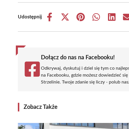
Udostępnij
Share
Share
Share
Share
Share
on
on
on
on
on
Facebook
X
Pinterest
WhatsApp
LinkedIn
(Twitter)
Dołącz do nas na Facebooku!
Odkrywaj, dyskutuj i dziel się tym co najlep
na Facebooku, gdzie możesz dowiedzieć się
Strzelinie. Twoje zdanie się liczy - polub na
Zobacz Także