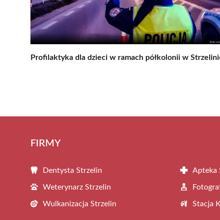
Profilaktyka dla dzieci w ramach półkolonii w Strzelini
FIRMY
Dentysta Strzelin
Apteka 
Weterynarz Strzelin
Fotograf
Wulkanizacja Strzelin
Stacja 