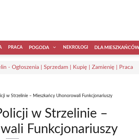
A
PRACA
POGODA
NEKROLOGI
DLA MIESZKAŃCÓ
elin - Ogłoszenia | Sprzedam | Kupię | Zamienię | Praca
icji w Strzelinie – Mieszkańcy Uhonorowali Funkcjonariuszy
licji w Strzelinie –
ali Funkcjonariuszy