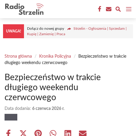
Przejdź
M
do
treści
Dołącz do nowej grupy
Strzelin - Ogłoszenia | Sprzedam |
UWAGA!
Kupię | Zamienię | Praca
Strona główna
/
Kronika Policyjna
/
Bezpieczeństwo w trakcie
długiego weekendu czerwcowego
Bezpieczeństwo w trakcie
długiego weekendu
czerwcowego
Data dodania:
6 czerwca 2026 r.
Share
Share
Share
Share
Share
Share