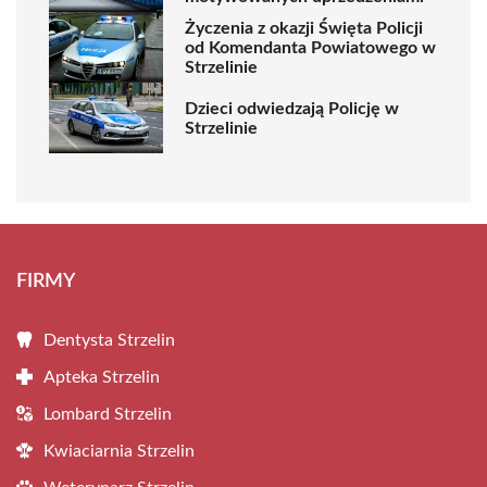
Życzenia z okazji Święta Policji
od Komendanta Powiatowego w
Strzelinie
Dzieci odwiedzają Policję w
Strzelinie
FIRMY
Dentysta Strzelin
Apteka Strzelin
Lombard Strzelin
Kwiaciarnia Strzelin