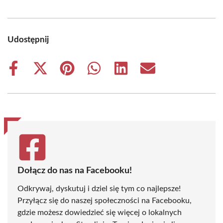
Udostępnij
Share
Share
Share
Share
Share
Share
on
on
on
on
on
on
Facebook
X
Pinterest
WhatsApp
LinkedIn
Email
(Twitter)
Dołącz do nas na Facebooku!
Odkrywaj, dyskutuj i dziel się tym co najlepsze!
Przyłącz się do naszej społeczności na Facebooku,
gdzie możesz dowiedzieć się więcej o lokalnych