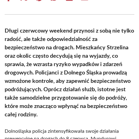
on
on
on
on
on
on
Facebook
X
Pinterest
WhatsApp
LinkedIn
Email
(Twitter)
Długi czerwcowy weekend przynosi z sobą nie tylko
radość, ale także odpowiedzialność za
bezpieczeństwo na drogach. Mieszkańcy Strzelina
oraz okolic często decydują się na wyjazdy, co
sprawia, że wzrasta ryzyko wypadków i zdarzeń
drogowych. Policjanci z Dolnego Śląska prowadzą
wzmożone kontrole, aby zapewnić bezpieczeństwo
podróżujących. Oprócz działań służb, istotne jest
także samodzielne przygotowanie się do podróży,
które może znacząco wpłynąć na bezpieczeństwo
całej rodziny.
Dolnośląska policja zintensyfikowała swoje działania
prewencyjne na drogach do 8 czerwca. Mundurowi