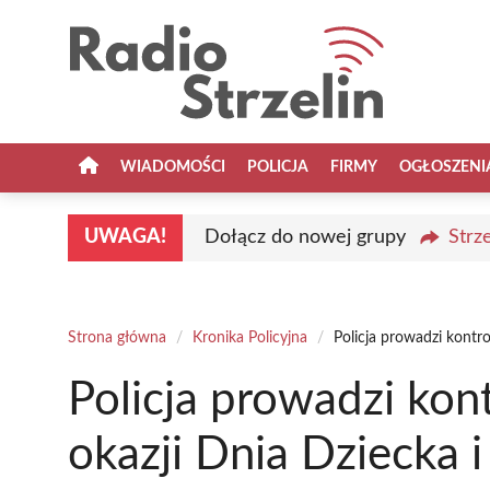
Przejdź
do
treści
WIADOMOŚCI
POLICJA
FIRMY
OGŁOSZENI
UWAGA!
Dołącz do nowej grupy
Strz
Strona główna
/
Kronika Policyjna
/
Policja prowadzi kontro
Policja prowadzi kont
okazji Dnia Dziecka 