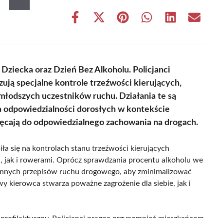
Share
Share
Share
Share
Share
Share
on
on
on
on
on
on
Facebook
X
Pinterest
WhatsApp
LinkedIn
Email
(Twitter)
Dziecka oraz Dzień Bez Alkoholu. Policjanci
ją specjalne kontrole trzeźwości kierujących,
młodszych uczestników ruchu. Działania te są
a odpowiedzialności dorosłych w kontekście
hęcają do odpowiedzialnego zachowania na drogach.
iła się na kontrolach stanu trzeźwości kierujących
 jak i rowerami. Oprócz sprawdzania procentu alkoholu we
e innych przepisów ruchu drogowego, aby zminimalizować
 kierowca stwarza poważne zagrożenie dla siebie, jak i