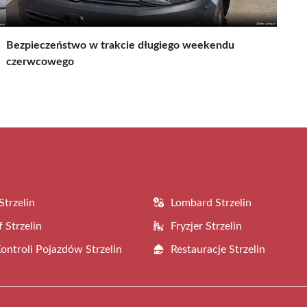
Bezpieczeństwo w trakcie długiego weekendu
czerwcowego
Strzelin
Lombard Strzelin
 Strzelin
Fryzjer Strzelin
Kontroli Pojazdów Strzelin
Restauracje Strzelin