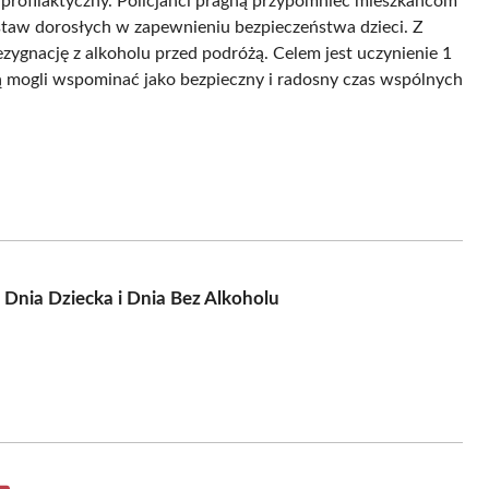
ż profilaktyczny. Policjanci pragną przypomnieć mieszkańcom
taw dorosłych w zapewnieniu bezpieczeństwa dzieci. Z
rezygnację z alkoholu przed podróżą. Celem jest uczynienie 1
ą mogli wspominać jako bezpieczny i radosny czas wspólnych
i Dnia Dziecka i Dnia Bez Alkoholu