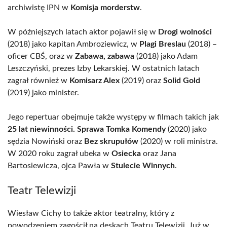
archiwistę IPN w
Komisja morderstw
.
W późniejszych latach aktor pojawił się w
Drogi wolności
(2018) jako kapitan Ambroziewicz, w
Plagi Breslau
(2018) –
oficer CBŚ, oraz w
Zabawa, zabawa
(2018) jako Adam
Leszczyński, prezes Izby Lekarskiej. W ostatnich latach
zagrał również w
Komisarz Alex
(2019) oraz
Solid Gold
(2019) jako minister.
Jego repertuar obejmuje także występy w filmach takich jak
25 lat niewinności. Sprawa Tomka Komendy
(2020) jako
sędzia Nowiński oraz
Bez skrupułów
(2020) w roli ministra.
W 2020 roku zagrał ubeka w
Osiecka
oraz Jana
Bartosiewicza, ojca Pawła w
Stulecie Winnych
.
Teatr Telewizji
Wiesław Cichy to także aktor teatralny, który z
powodzeniem zagościł na deskach Teatru Telewizji. Już w