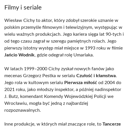
Filmy i seriale
Wiesław Cichy to aktor, który zdobył szerokie uznanie w
polskim przemyśle filmowym i telewizyjnym, występując w
wielu ważnych produkcjach. Jego kariera sięga lat 90-tych i
od tego czasu zagrał w szeregu pamiętnych rolach. Jego
pierwszy istotny występ miał miejsce w 1993 roku w filmie
Jańcio Wodnik
, gdzie odegrał rolę Umarlaka.
W latach 1999–2000 Cichy zyskał nowych fanów jako
mecenas Grzegorz Pestka w serialu
Czułość i kłamstwa
.
Jego rola w kultowym serialu
Pierwsza miłość
od 2004 do
2021 roku, jako młodszy inspektor, a później nadinspektor
J. Butz, komendant Komendy Wojewódzkiej Policji we
Wrocławiu, mogła być jedną z najbardziej
rozpoznawalnych.
Inne produkcje, w których miał znaczące role, to
Tancerze