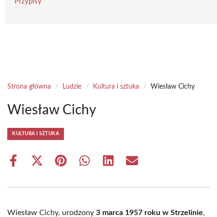
Przypisy
Strona główna
/
Ludzie
/
Kultura i sztuka
/
Wiesław Cichy
Wiesław Cichy
KULTURA I SZTUKA
Share
Share
Share
Share
Share
Share
on
on
on
on
on
on
Facebook
X
Pinterest
WhatsApp
LinkedIn
Email
(Twitter)
Wiesław Cichy, urodzony
3 marca 1957 roku w Strzelinie
,