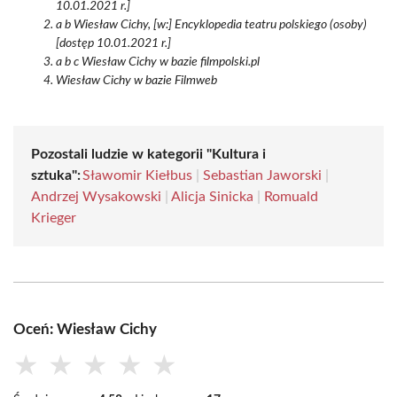
10.01.2021 r.]
a b Wiesław Cichy, [w:] Encyklopedia teatru polskiego (osoby)
[dostęp 10.01.2021 r.]
a b c Wiesław Cichy w bazie filmpolski.pl
Wiesław Cichy w bazie Filmweb
Pozostali ludzie w kategorii "Kultura i
sztuka":
Sławomir Kiełbus
|
Sebastian Jaworski
|
Andrzej Wysakowski
|
Alicja Sinicka
|
Romuald
Krieger
Oceń: Wiesław Cichy
★
★
★
★
★