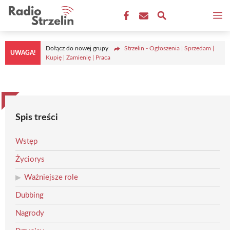
Przejdź
M
do
treści
Dołącz do nowej grupy
Strzelin - Ogłoszenia | Sprzedam |
UWAGA!
Kupię | Zamienię | Praca
Spis treści
Wstęp
Życiorys
Ważniejsze role
Dubbing
Nagrody