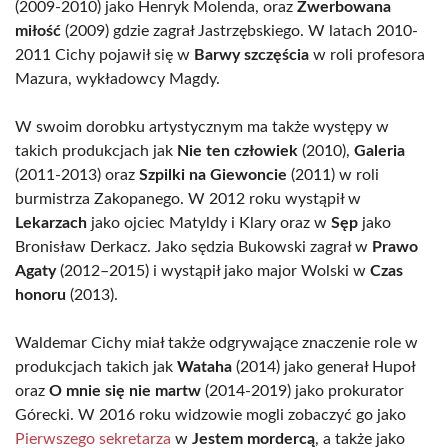
(2009-2010) jako Henryk Molenda, oraz
Zwerbowana
miłość
(2009) gdzie zagrał Jastrzębskiego. W latach 2010-
2011 Cichy pojawił się w
Barwy szczęścia
w roli profesora
Mazura, wykładowcy Magdy.
W swoim dorobku artystycznym ma także występy w
takich produkcjach jak
Nie ten człowiek
(2010),
Galeria
(2011-2013) oraz
Szpilki na Giewoncie
(2011) w roli
burmistrza Zakopanego. W 2012 roku wystąpił w
Lekarzach
jako ojciec Matyldy i Klary oraz w
Sęp
jako
Bronisław Derkacz. Jako sędzia Bukowski zagrał w
Prawo
Agaty
(2012–2015) i wystąpił jako major Wolski w
Czas
honoru
(2013).
Waldemar Cichy miał także odgrywające znaczenie role w
produkcjach takich jak
Wataha
(2014) jako generał Hupoł
oraz
O mnie się nie martw
(2014-2019) jako prokurator
Górecki. W 2016 roku widzowie mogli zobaczyć go jako
Pierwszego sekretarza
w
Jestem mordercą
, a także jako