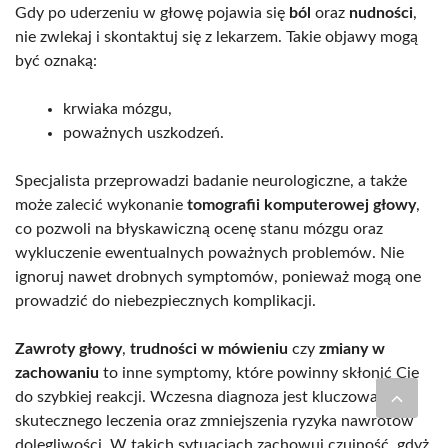
Gdy po uderzeniu w głowę pojawia się
ból
oraz
nudności
,
nie zwlekaj i skontaktuj się z lekarzem. Takie objawy mogą
być oznaką:
krwiaka mózgu,
poważnych uszkodzeń.
Specjalista przeprowadzi badanie neurologiczne, a także
może zalecić wykonanie
tomografii komputerowej głowy
,
co pozwoli na błyskawiczną ocenę stanu mózgu oraz
wykluczenie ewentualnych poważnych problemów. Nie
ignoruj nawet drobnych symptomów, ponieważ mogą one
prowadzić do niebezpiecznych komplikacji.
Zawroty głowy
,
trudności w mówieniu
czy
zmiany w
zachowaniu
to inne symptomy, które powinny skłonić Cię
do szybkiej reakcji. Wczesna diagnoza jest kluczowa dla
skutecznego leczenia oraz zmniejszenia ryzyka nawrotów
dolegliwości. W takich sytuacjach zachowuj czujność, gdyż