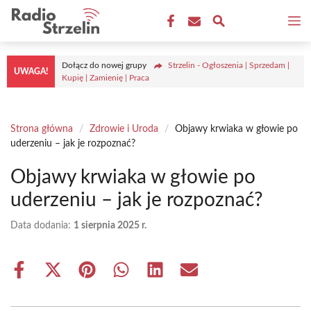
Przejdź
M
do
treści
Dołącz do nowej grupy
Strzelin - Ogłoszenia | Sprzedam |
UWAGA!
Kupię | Zamienię | Praca
Strona główna
/
Zdrowie i Uroda
/
Objawy krwiaka w głowie po
uderzeniu – jak je rozpoznać?
Objawy krwiaka w głowie po
uderzeniu – jak je rozpoznać?
Data dodania:
1 sierpnia 2025 r.
Share
Share
Share
Share
Share
Share
on
on
on
on
on
on
Facebook
X
Pinterest
WhatsApp
LinkedIn
Email
(Twitter)