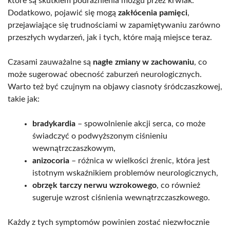
które są skutkiem podrażnienia mózgu przez krwiak.
Dodatkowo, pojawić się mogą
zakłócenia pamięci
,
przejawiające się trudnościami w zapamiętywaniu zarówno
przeszłych wydarzeń, jak i tych, które mają miejsce teraz.
Czasami zauważalne są
nagłe zmiany w zachowaniu
, co
może sugerować obecność zaburzeń neurologicznych.
Warto też być czujnym na objawy ciasnoty śródczaszkowej,
takie jak:
bradykardia
– spowolnienie akcji serca, co może
świadczyć o podwyższonym ciśnieniu
wewnątrzczaszkowym,
anizocoria
– różnica w wielkości źrenic, która jest
istotnym wskaźnikiem problemów neurologicznych,
obrzęk tarczy nerwu wzrokowego
, co również
sugeruje wzrost ciśnienia wewnątrzczaszkowego.
Każdy z tych symptomów powinien zostać niezwłocznie