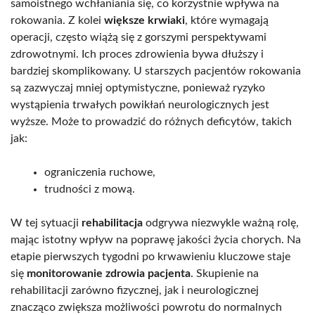
samoistnego wchłaniania się, co korzystnie wpływa na
rokowania. Z kolei
większe krwiaki
, które wymagają
operacji, często wiążą się z gorszymi perspektywami
zdrowotnymi. Ich proces zdrowienia bywa dłuższy i
bardziej skomplikowany. U starszych pacjentów rokowania
są zazwyczaj mniej optymistyczne, ponieważ ryzyko
wystąpienia trwałych powikłań neurologicznych jest
wyższe. Może to prowadzić do różnych deficytów, takich
jak:
ograniczenia ruchowe,
trudności z mową.
W tej sytuacji
rehabilitacja
odgrywa niezwykle ważną rolę,
mając istotny wpływ na poprawę jakości życia chorych. Na
etapie pierwszych tygodni po krwawieniu kluczowe staje
się
monitorowanie zdrowia pacjenta
. Skupienie na
rehabilitacji zarówno fizycznej, jak i neurologicznej
znacząco zwiększa możliwości powrotu do normalnych