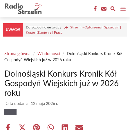
Przejdź
M
do
treści
Dołącz do nowej grupy
Strzelin - Ogłoszenia | Sprzedam |
UWAGA!
Kupię | Zamienię | Praca
Strona główna
/
Wiadomości
/
Dolnośląski Konkurs Kronik Kół
Gospodyń Wiejskich już w 2026 roku
Dolnośląski Konkurs Kronik Kół
Gospodyń Wiejskich już w 2026
roku
Data dodania:
12 maja 2026 r.
Share
Share
Share
Share
Share
Share