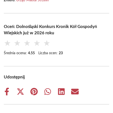
Źródło:
Urząd Miasta Strzelin
Oceń: Dolnośląski Konkurs Kronik Kół Gospodyń
Wiejskich już w 2026 roku
★
★
★
★
★
Średnia ocena:
4.55
Liczba ocen:
23
Udostępnij
Share
Share
Share
Share
Share
Share
on
on
on
on
on
on
Facebook
X
Pinterest
WhatsApp
LinkedIn
Email
(Twitter)