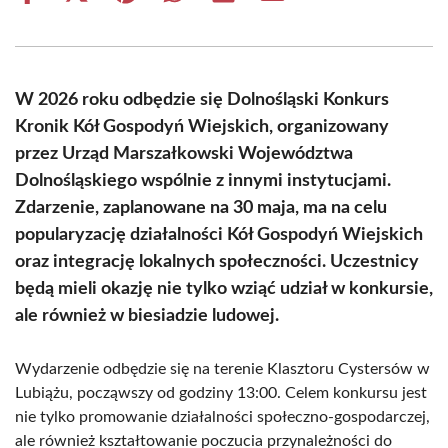
on
on
on
on
on
on
Facebook
X
Pinterest
WhatsApp
LinkedIn
Email
(Twitter)
W 2026 roku odbędzie się Dolnośląski Konkurs
Kronik Kół Gospodyń Wiejskich, organizowany
przez Urząd Marszałkowski Województwa
Dolnośląskiego wspólnie z innymi instytucjami.
Zdarzenie, zaplanowane na 30 maja, ma na celu
popularyzację działalności Kół Gospodyń Wiejskich
oraz integrację lokalnych społeczności. Uczestnicy
będą mieli okazję nie tylko wziąć udział w konkursie,
ale również w biesiadzie ludowej.
Wydarzenie odbędzie się na terenie Klasztoru Cystersów w
Lubiążu, począwszy od godziny 13:00. Celem konkursu jest
nie tylko promowanie działalności społeczno-gospodarczej,
ale również kształtowanie poczucia przynależności do