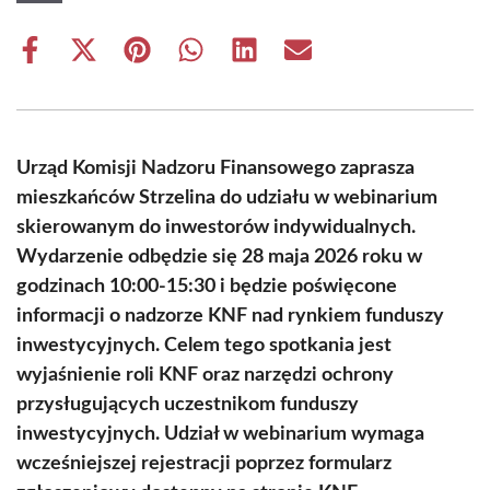
Share
Share
Share
Share
Share
Share
on
on
on
on
on
on
Facebook
X
Pinterest
WhatsApp
LinkedIn
Email
(Twitter)
Urząd Komisji Nadzoru Finansowego zaprasza
mieszkańców Strzelina do udziału w webinarium
skierowanym do inwestorów indywidualnych.
Wydarzenie odbędzie się 28 maja 2026 roku w
godzinach 10:00-15:30 i będzie poświęcone
informacji o nadzorze KNF nad rynkiem funduszy
inwestycyjnych. Celem tego spotkania jest
wyjaśnienie roli KNF oraz narzędzi ochrony
przysługujących uczestnikom funduszy
inwestycyjnych. Udział w webinarium wymaga
wcześniejszej rejestracji poprzez formularz