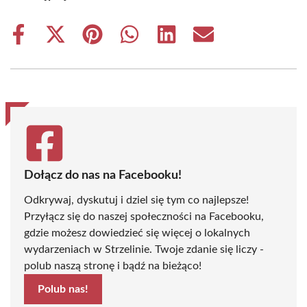
Share
Share
Share
Share
Share
Share
on
on
on
on
on
on
Facebook
X
Pinterest
WhatsApp
LinkedIn
Email
(Twitter)
Dołącz do nas na Facebooku!
Odkrywaj, dyskutuj i dziel się tym co najlepsze!
Przyłącz się do naszej społeczności na Facebooku,
gdzie możesz dowiedzieć się więcej o lokalnych
wydarzeniach w Strzelinie. Twoje zdanie się liczy -
polub naszą stronę i bądź na bieżąco!
Polub nas!