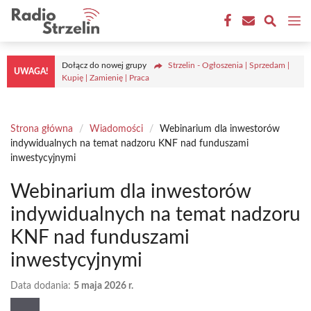
Przejdź
M
do
treści
Dołącz do nowej grupy
Strzelin - Ogłoszenia | Sprzedam |
UWAGA!
Kupię | Zamienię | Praca
Strona główna
/
Wiadomości
/
Webinarium dla inwestorów
indywidualnych na temat nadzoru KNF nad funduszami
inwestycyjnymi
Webinarium dla inwestorów
indywidualnych na temat nadzoru
KNF nad funduszami
inwestycyjnymi
Data dodania:
5 maja 2026 r.