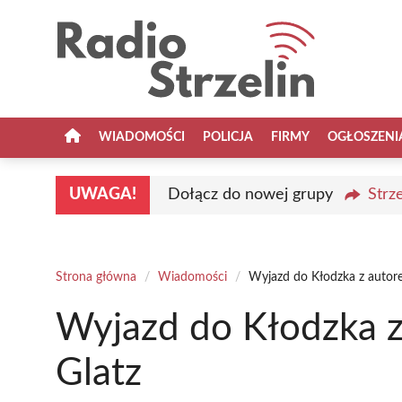
Przejdź
do
treści
WIADOMOŚCI
POLICJA
FIRMY
OGŁOSZENI
UWAGA!
Dołącz do nowej grupy
Strz
Strona główna
/
Wiadomości
/
Wyjazd do Kłodzka z autor
Wyjazd do Kłodzka z
Glatz