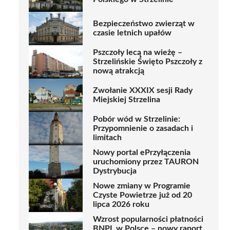
Bezpieczeństwo zwierząt w
czasie letnich upałów
Pszczoły lecą na wieżę –
Strzelińskie Święto Pszczoły z
nową atrakcją
Zwołanie XXXIX sesji Rady
Miejskiej Strzelina
Pobór wód w Strzelinie:
Przypomnienie o zasadach i
limitach
Nowy portal ePrzyłączenia
uruchomiony przez TAURON
Dystrybucja
Nowe zmiany w Programie
Czyste Powietrze już od 20
lipca 2026 roku
Wzrost popularności płatności
BNPL w Polsce – nowy raport