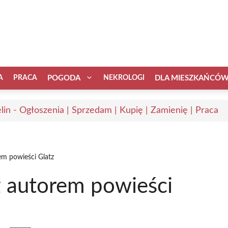
A
PRACA
POGODA
NEKROLOGI
DLA MIESZKAŃCÓ
elin - Ogłoszenia | Sprzedam | Kupię | Zamienię | Praca
em powieści Glatz
 autorem powieści