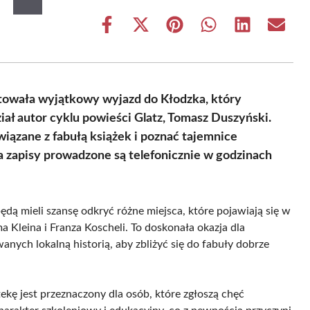
Share
Share
Share
Share
Share
Share
on
on
on
on
on
on
Facebook
X
Pinterest
WhatsApp
LinkedIn
Email
(Twitter)
otowała wyjątkowy wyjazd do Kłodzka, który
ał autor cyklu powieści Glatz, Tomasz Duszyński.
wiązane z fabułą książek i poznać tajemnice
a zapisy prowadzone są telefonicznie w godzinach
ą mieli szansę odkryć różne miejsca, które pojawiają się w
 Kleina i Franza Koscheli. To doskonała okazja dla
anych lokalną historią, aby zbliżyć się do fabuły dobrze
ekę jest przeznaczony dla osób, które zgłoszą chęć