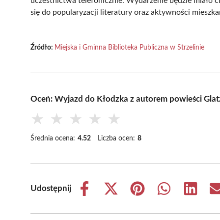
uczestnictwa telefonicznie. Wydarzenie będzie miało c
się do popularyzacji literatury oraz aktywności mieszk
Źródło:
Miejska i Gminna Biblioteka Publiczna w Strzelinie
Oceń: Wyjazd do Kłodzka z autorem powieści Glat
★
★
★
★
★
Średnia ocena:
4.52
Liczba ocen:
8
Udostępnij
Share
Share
Share
Share
Share
on
on
on
on
on
Facebook
X
Pinterest
WhatsApp
LinkedIn
(Twitter)