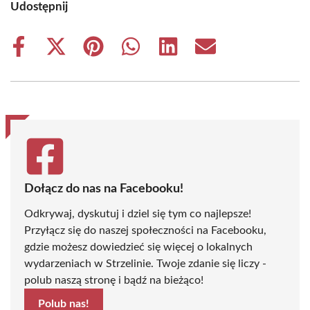
Udostępnij
Share
Share
Share
Share
Share
Share
on
on
on
on
on
on
Facebook
X
Pinterest
WhatsApp
LinkedIn
Email
(Twitter)
Dołącz do nas na Facebooku!
Odkrywaj, dyskutuj i dziel się tym co najlepsze!
Przyłącz się do naszej społeczności na Facebooku,
gdzie możesz dowiedzieć się więcej o lokalnych
wydarzeniach w Strzelinie. Twoje zdanie się liczy -
polub naszą stronę i bądź na bieżąco!
Polub nas!