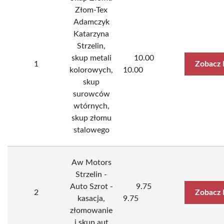
Złom-Tex
Adamczyk
Katarzyna
Strzelin,
skup metali
10.00
1
Zobacz 
kolorowych,
10.00
skup
surowców
wtórnych,
skup złomu
stalowego
Aw Motors
Strzelin -
Auto Szrot -
9.75
2
Zobacz 
kasacja,
9.75
złomowanie
i skup aut