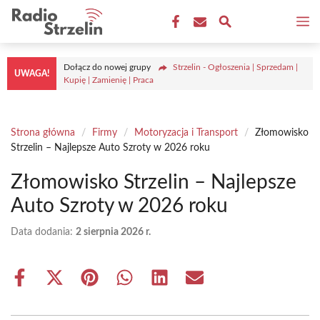
Przejdź
M
do
treści
Dołącz do nowej grupy
Strzelin - Ogłoszenia | Sprzedam |
UWAGA!
Kupię | Zamienię | Praca
Strona główna
/
Firmy
/
Motoryzacja i Transport
/
Złomowisko
Strzelin – Najlepsze Auto Szroty w 2026 roku
Złomowisko Strzelin – Najlepsze
Auto Szroty w 2026 roku
Data dodania:
2 sierpnia 2026 r.
Share
Share
Share
Share
Share
Share
on
on
on
on
on
on
Facebook
X
Pinterest
WhatsApp
LinkedIn
Email
(Twitter)