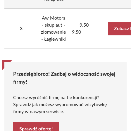
Aw Motors
- skup aut -
9.50
3
Zobacz 
złomowanie
9.50
- Łagiewniki
Przedsiębiorco! Zadbaj o widoczność swojej
firmy!
Chcesz wyróżnić firmę na tle konkurencji?
Sprawdź jak możesz wypromować wizytówkę
firmy w naszym serwisie.
Sprawdź ofertę!