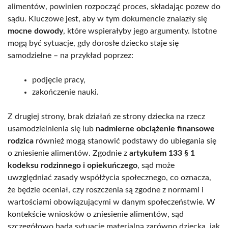
alimentów, powinien rozpocząć proces, składając pozew do
sądu. Kluczowe jest, aby w tym dokumencie znalazły się
mocne dowody
, które wspierałyby jego argumenty. Istotne
mogą być sytuacje, gdy dorosłe dziecko staje się
samodzielne – na przykład poprzez:
podjęcie pracy,
zakończenie nauki.
Z drugiej strony, brak działań ze strony dziecka na rzecz
usamodzielnienia się lub
nadmierne obciążenie finansowe
rodzica
również mogą stanowić podstawy do ubiegania się
o zniesienie alimentów. Zgodnie z
artykułem 133 § 1
kodeksu rodzinnego i opiekuńczego
, sąd może
uwzględniać zasady współżycia społecznego, co oznacza,
że będzie oceniał, czy roszczenia są zgodne z normami i
wartościami obowiązującymi w danym społeczeństwie. W
kontekście wniosków o zniesienie alimentów, sąd
szczegółowo bada sytuację materialną zarówno dziecka, jak