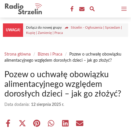
Przejdź
M
do
treści
Dołącz do nowej grupy
Strzelin - Ogłoszenia | Sprzedam |
UWAGA!
Kupię | Zamienię | Praca
Strona główna
/
Biznes i Praca
/
Pozew o uchwałę obowiązku
alimentacyjnego względem dorosłych dzieci – jak go złożyć?
Pozew o uchwałę obowiązku
alimentacyjnego względem
dorosłych dzieci – jak go złożyć?
Data dodania:
12 sierpnia 2025 r.
Share
Share
Share
Share
Share
Share
on
on
on
on
on
on