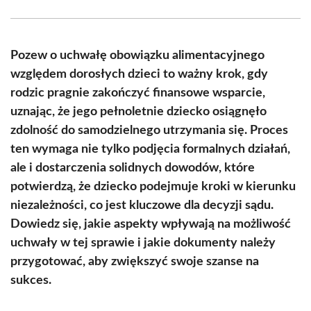
Facebook
X
Pinterest
WhatsApp
LinkedIn
Email
(Twitter)
Pozew o uchwałę obowiązku alimentacyjnego
względem dorosłych dzieci to ważny krok, gdy
rodzic pragnie zakończyć finansowe wsparcie,
uznając, że jego pełnoletnie dziecko osiągnęło
zdolność do samodzielnego utrzymania się. Proces
ten wymaga nie tylko podjęcia formalnych działań,
ale i dostarczenia solidnych dowodów, które
potwierdzą, że dziecko podejmuje kroki w kierunku
niezależności, co jest kluczowe dla decyzji sądu.
Dowiedz się, jakie aspekty wpływają na możliwość
uchwały w tej sprawie i jakie dokumenty należy
przygotować, aby zwiększyć swoje szanse na
sukces.