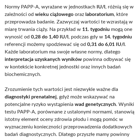
Normy PAPP-A, wyrażane w jednostkach
IU/l
, różnią się w
zależności od
wieku ciążowego
oraz
laboratorium
, które
przeprowadza badanie. Zazwyczaj wartości te wzrastają w
miarę trwania ciąży. Na przykład w
11. tygodniu
mogą one
wynosić od
0,28 do 1,40 IU/l
, podczas gdy w
14. tygodniu
referencji możemy spodziewać się od
0,31 do 6,01 IU/l
.
Każde laboratorium ma swoje własne normy, dlatego
interpretacja uzyskanych wyników
powinna odbywać się
w kontekście konkretnej jednostki oraz innych badań
biochemicznych.
Zrozumienie tych wartości jest niezwykle ważne dla
diagnostyki prenatalnej
, gdyż może wskazywać na
potencjalne ryzyko wystąpienia
wad genetycznych
. Wyniki
testu PAPP-A, porównane z ustalonymi normami, stanowią
istotny element oceny zdrowia płodu i mogą pomóc w
wyznaczeniu konieczności przeprowadzenia dodatkowych
badań diagnostycznych. Dlatego przyszłe mamy powinny