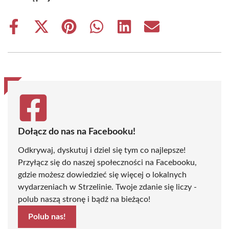
Share
Share
Share
Share
Share
Share
on
on
on
on
on
on
Facebook
X
Pinterest
WhatsApp
LinkedIn
Email
(Twitter)
Dołącz do nas na Facebooku!
Odkrywaj, dyskutuj i dziel się tym co najlepsze!
Przyłącz się do naszej społeczności na Facebooku,
gdzie możesz dowiedzieć się więcej o lokalnych
wydarzeniach w Strzelinie. Twoje zdanie się liczy -
polub naszą stronę i bądź na bieżąco!
Polub nas!