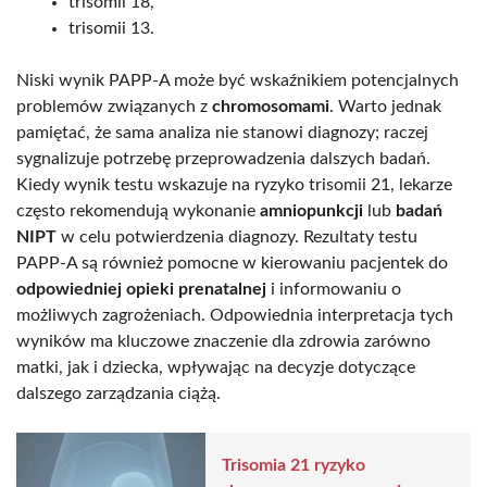
trisomii 18,
trisomii 13.
Niski wynik PAPP-A może być wskaźnikiem potencjalnych
problemów związanych z
chromosomami
. Warto jednak
pamiętać, że sama analiza nie stanowi diagnozy; raczej
sygnalizuje potrzebę przeprowadzenia dalszych badań.
Kiedy wynik testu wskazuje na ryzyko trisomii 21, lekarze
często rekomendują wykonanie
amniopunkcji
lub
badań
NIPT
w celu potwierdzenia diagnozy. Rezultaty testu
PAPP-A są również pomocne w kierowaniu pacjentek do
odpowiedniej opieki prenatalnej
i informowaniu o
możliwych zagrożeniach. Odpowiednia interpretacja tych
wyników ma kluczowe znaczenie dla zdrowia zarówno
matki, jak i dziecka, wpływając na decyzje dotyczące
dalszego zarządzania ciążą.
Trisomia 21 ryzyko