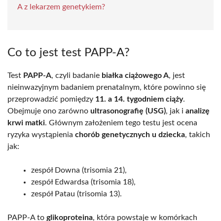
A z lekarzem genetykiem?
Co to jest test PAPP-A?
Test
PAPP-A
, czyli badanie
białka ciążowego A
, jest
nieinwazyjnym badaniem prenatalnym, które powinno się
przeprowadzić pomiędzy
11. a 14. tygodniem ciąży
.
Obejmuje ono zarówno
ultrasonografię (USG)
, jak i
analizę
krwi matki
. Głównym założeniem tego testu jest ocena
ryzyka wystąpienia
chorób genetycznych u dziecka
, takich
jak:
zespół Downa (trisomia 21),
zespół Edwardsa (trisomia 18),
zespół Patau (trisomia 13).
PAPP-A to
glikoproteina
, która powstaje w komórkach