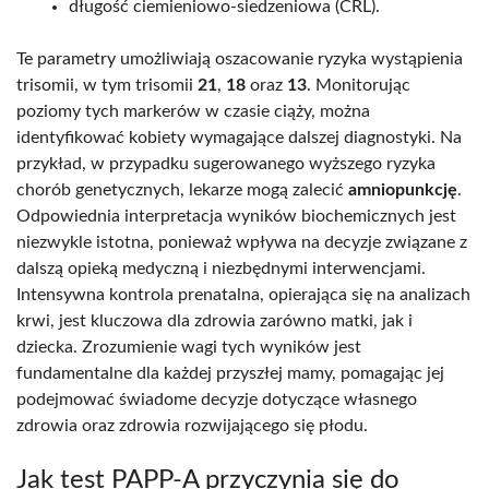
długość ciemieniowo-siedzeniowa (CRL).
Te parametry umożliwiają oszacowanie ryzyka wystąpienia
trisomii, w tym trisomii
21
,
18
oraz
13
. Monitorując
poziomy tych markerów w czasie ciąży, można
identyfikować kobiety wymagające dalszej diagnostyki. Na
przykład, w przypadku sugerowanego wyższego ryzyka
chorób genetycznych, lekarze mogą zalecić
amniopunkcję
.
Odpowiednia interpretacja wyników biochemicznych jest
niezwykle istotna, ponieważ wpływa na decyzje związane z
dalszą opieką medyczną i niezbędnymi interwencjami.
Intensywna kontrola prenatalna, opierająca się na analizach
krwi, jest kluczowa dla zdrowia zarówno matki, jak i
dziecka. Zrozumienie wagi tych wyników jest
fundamentalne dla każdej przyszłej mamy, pomagając jej
podejmować świadome decyzje dotyczące własnego
zdrowia oraz zdrowia rozwijającego się płodu.
Jak test PAPP-A przyczynia się do