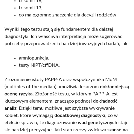
trisomii 18,
trisomii 13,
co ma ogromne znaczenie dla decyzji rodziców.
Wyniki tego testu stają się fundamentem dla dalszej
diagnostyki. Ich właściwa interpretacja może sugerować
potrzebę przeprowadzenia bardziej inwazyjnych badań, jak:
amniopunkcja,
testy NIPT/cffDNA.
Zrozumienie istoty PAPP-A oraz współczynnika MoM
(multiples of the median) umożliwia lekarzom
dokładniejszą
ocenę ryzyka
. Złożoność testu, w którym PAPP-A jest
kluczowym elementem, znacząco podnosi
dokładność
analiz
. Dzięki temu możliwe jest szybsze wykrywanie
kobiet, które wymagają
dodatkowej diagnostyki
, co w
efekcie sprawia, że diagnozowanie
wad genetycznych
staje
się bardziej precyzyjne. Taki stan rzeczy zwiększa
szanse na