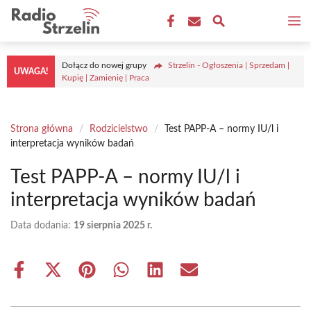
Przejdź
M
do
treści
Dołącz do nowej grupy
Strzelin - Ogłoszenia | Sprzedam |
UWAGA!
Kupię | Zamienię | Praca
Strona główna
/
Rodzicielstwo
/
Test PAPP-A – normy IU/l i
interpretacja wyników badań
Test PAPP-A – normy IU/l i
interpretacja wyników badań
Data dodania:
19 sierpnia 2025 r.
Share
Share
Share
Share
Share
Share
on
on
on
on
on
on
Facebook
X
Pinterest
WhatsApp
LinkedIn
Email
(Twitter)