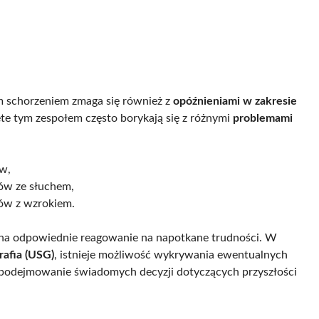
 schorzeniem zmaga się również z
opóźnieniami w zakresie
ęte tym zespołem często borykają się z różnymi
problemami
w,
mów ze słuchem,
mów z wzrokiem.
o na odpowiednie reagowanie na napotkane trudności. W
rafia (USG)
, istnieje możliwość wykrywania ewentualnych
a podejmowanie świadomych decyzji dotyczących przyszłości