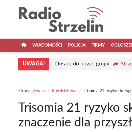
Przejdź
do
treści
WIADOMOŚCI
POLICJA
FIRMY
OGŁOSZE
UWAGA!
Dołącz do nowej grupy
Strz
Strona główna
/
Rodzicielstwo
/
Trisomia 21 ryzyko skoryg
Trisomia 21 ryzyko 
znaczenie dla przysz