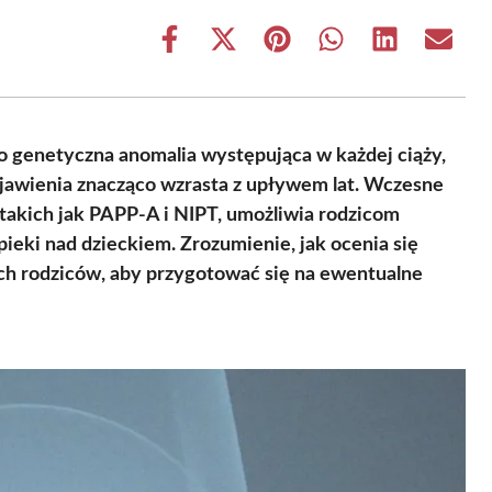
Share
Share
Share
Share
Share
Share
on
on
on
on
on
on
Facebook
X
Pinterest
WhatsApp
LinkedIn
Email
(Twitter)
to genetyczna anomalia występująca w każdej ciąży,
pojawienia znacząco wzrasta z upływem lat. Wczesne
 takich jak PAPP-A i NIPT, umożliwia rodzicom
eki nad dzieckiem. Zrozumienie, jak ocenia się
ch rodziców, aby przygotować się na ewentualne