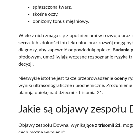
spłaszczona twarz,
skośne oczy,
obniżony tonus mięśniowy.
Wiele z nich zmaga się z opóźnieniami w rozwoju ora
serca
. Ich zdolności intelektualne oraz rozwój mogą 
diagnozy, aby zapewnić odpowiednią opiekę.
Badania p
płodowym, umożliwiają wczesne rozpoznanie ryzyka tri
decyzji.
Niezwykle istotne jest także przeprowadzenie
oceny ry
wyniki ultrasonograficzne i biochemiczne. Zrozumienie 
planują opiekę nad dziećmi z trisomią 21.
Jakie są objawy zespołu
Objawy zespołu Downa, wynikające z
trisomii 21
, mog
cech można wymienić: