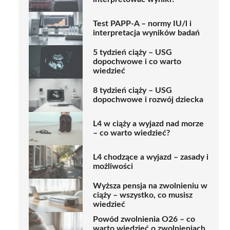
Test PAPP-A – normy IU/l i
interpretacja wyników badań
5 tydzień ciąży – USG
dopochwowe i co warto
wiedzieć
8 tydzień ciąży – USG
dopochwowe i rozwój dziecka
L4 w ciąży a wyjazd nad morze
– co warto wiedzieć?
L4 chodzące a wyjazd – zasady i
możliwości
Wyższa pensja na zwolnieniu w
ciąży – wszystko, co musisz
wiedzieć
Powód zwolnienia O26 – co
warto wiedzieć o zwolnieniach