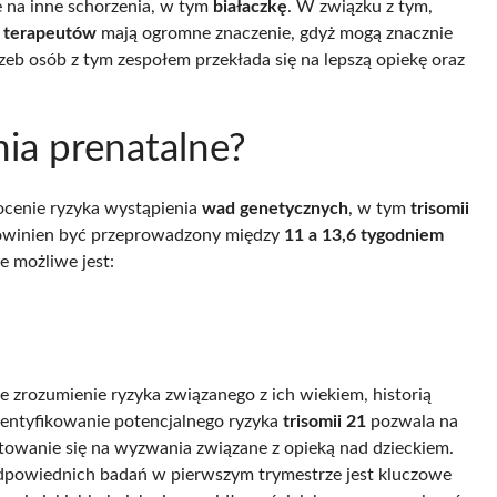
 na inne schorzenia, w tym
białaczkę
. W związku z tym,
y terapeutów
mają ogromne znaczenie, gdyż mogą znacznie
zeb osób z tym zespołem przekłada się na lepszą opiekę oraz
ia prenatalne?
ocenie ryzyka wystąpienia
wad genetycznych
, w tym
trisomii
powinien być przeprowadzony między
11 a 13,6 tygodniem
 możliwe jest:
e zrozumienie ryzyka związanego z ich wiekiem, historią
entyfikowanie potencjalnego ryzyka
trisomii 21
pozwala na
owanie się na wyzwania związane z opieką nad dzieckiem.
odpowiednich badań w pierwszym trymestrze jest kluczowe