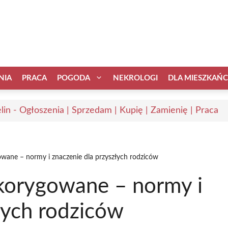
NIA
PRACA
POGODA
NEKROLOGI
DLA MIESZKAŃ
elin - Ogłoszenia | Sprzedam | Kupię | Zamienię | Praca
owane – normy i znaczenie dla przyszłych rodziców
skorygowane – normy i
łych rodziców