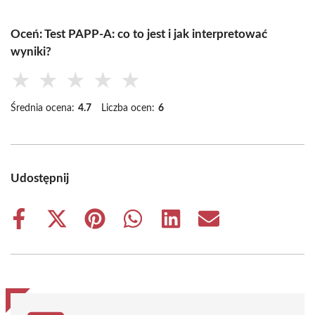
Oceń: Test PAPP-A: co to jest i jak interpretować
wyniki?
★
★
★
★
★
Średnia ocena:
4.7
Liczba ocen:
6
Udostępnij
Share
Share
Share
Share
Share
Share
on
on
on
on
on
on
Facebook
X
Pinterest
WhatsApp
LinkedIn
Email
(Twitter)