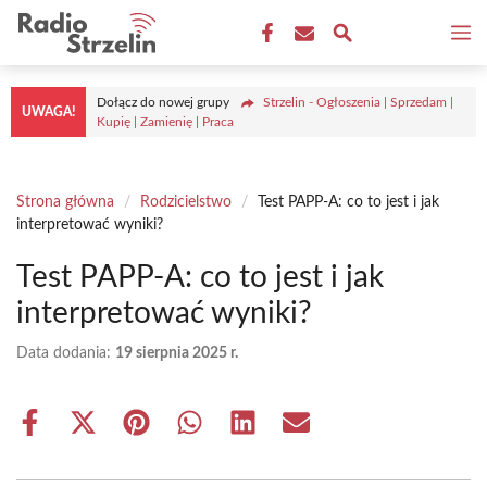
Przejdź
M
do
treści
Dołącz do nowej grupy
Strzelin - Ogłoszenia | Sprzedam |
UWAGA!
Kupię | Zamienię | Praca
Strona główna
/
Rodzicielstwo
/
Test PAPP-A: co to jest i jak
interpretować wyniki?
Test PAPP-A: co to jest i jak
interpretować wyniki?
Data dodania:
19 sierpnia 2025 r.
Share
Share
Share
Share
Share
Share
on
on
on
on
on
on
Facebook
X
Pinterest
WhatsApp
LinkedIn
Email
(Twitter)