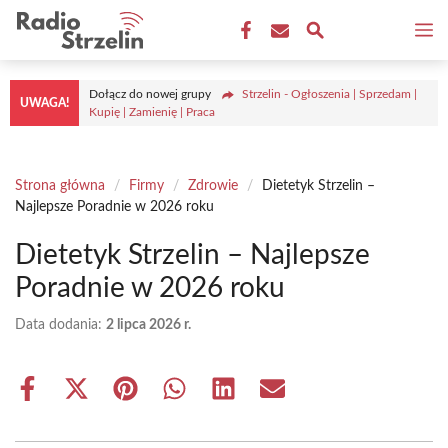
Przejdź
M
do
treści
Dołącz do nowej grupy
Strzelin - Ogłoszenia | Sprzedam |
UWAGA!
Kupię | Zamienię | Praca
Strona główna
/
Firmy
/
Zdrowie
/
Dietetyk Strzelin –
Najlepsze Poradnie w 2026 roku
Dietetyk Strzelin – Najlepsze
Poradnie w 2026 roku
Data dodania:
2 lipca 2026 r.
Share
Share
Share
Share
Share
Share
on
on
on
on
on
on
Facebook
X
Pinterest
WhatsApp
LinkedIn
Email
(Twitter)