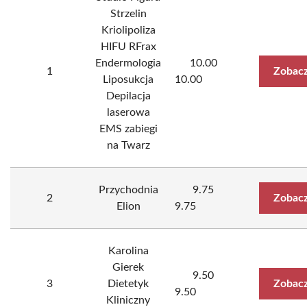
Strzelin
Kriolipoliza
HIFU RFrax
Endermologia
10.00
1
Zobacz
Liposukcja
10.00
Depilacja
laserowa
EMS zabiegi
na Twarz
Przychodnia
9.75
2
Zobacz
Elion
9.75
Karolina
Gierek
9.50
3
Dietetyk
Zobacz
9.50
Kliniczny