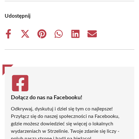
Udostępnij
Share
Share
Share
Share
Share
Share
on
on
on
on
on
on
Facebook
X
Pinterest
WhatsApp
LinkedIn
Email
(Twitter)
Dołącz do nas na Facebooku!
Odkrywaj, dyskutuj i dziel się tym co najlepsze!
Przyłącz się do naszej społeczności na Facebooku,
gdzie możesz dowiedzieć się więcej o lokalnych
wydarzeniach w Strzelinie. Twoje zdanie się liczy -
polub naszą stronę i bądź na bieżąco!