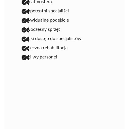
miła atmosfera
kompetentni specjaliści
indywidualne podejście
nowoczesny sprzęt
szybki dostęp do specjalistów
skuteczna rehabilitacja
życzliwy personel