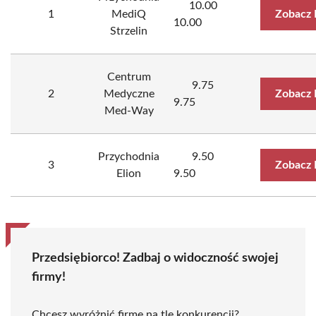
10.00
1
MediQ
Zobacz 
10.00
Strzelin
Centrum
9.75
2
Medyczne
Zobacz 
9.75
Med-Way
Przychodnia
9.50
3
Zobacz 
Elion
9.50
Przedsiębiorco! Zadbaj o widoczność swojej
firmy!
Chcesz wyróżnić firmę na tle konkurencji?