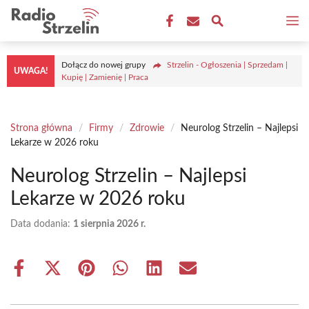
Przejdź
M
do
treści
Dołącz do nowej grupy
Strzelin - Ogłoszenia | Sprzedam |
UWAGA!
Kupię | Zamienię | Praca
Strona główna
/
Firmy
/
Zdrowie
/
Neurolog Strzelin – Najlepsi
Lekarze w 2026 roku
Neurolog Strzelin – Najlepsi
Lekarze w 2026 roku
Data dodania:
1 sierpnia 2026 r.
Share
Share
Share
Share
Share
Share
on
on
on
on
on
on
Facebook
X
Pinterest
WhatsApp
LinkedIn
Email
(Twitter)