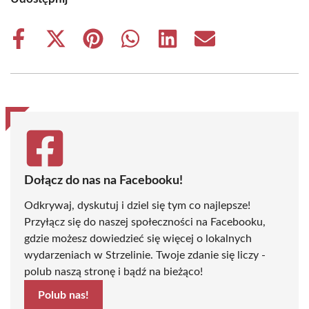
Share
Share
Share
Share
Share
Share
on
on
on
on
on
on
Facebook
X
Pinterest
WhatsApp
LinkedIn
Email
(Twitter)
Dołącz do nas na Facebooku!
Odkrywaj, dyskutuj i dziel się tym co najlepsze!
Przyłącz się do naszej społeczności na Facebooku,
gdzie możesz dowiedzieć się więcej o lokalnych
wydarzeniach w Strzelinie. Twoje zdanie się liczy -
polub naszą stronę i bądź na bieżąco!
Polub nas!