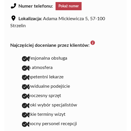
Numer telefonu:
Pokaż numer
Lokalizacja:
Adama Mickiewicza 5, 57-100
Strzelin
Najczęściej doceniane przez klientów:
profesjonalna obsługa
miła atmosfera
kompetentni lekarze
indywidualne podejście
nowoczesny sprzęt
szeroki wybór specjalistów
krótkie terminy wizyt
pomocny personel recepcji