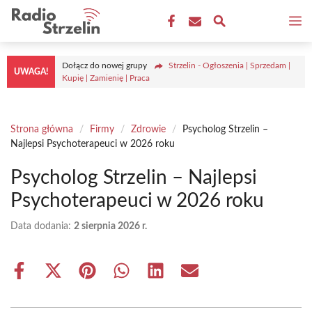
Przejdź
M
do
treści
Dołącz do nowej grupy
Strzelin - Ogłoszenia | Sprzedam |
UWAGA!
Kupię | Zamienię | Praca
Strona główna
/
Firmy
/
Zdrowie
/
Psycholog Strzelin –
Najlepsi Psychoterapeuci w 2026 roku
Psycholog Strzelin – Najlepsi
Psychoterapeuci w 2026 roku
Data dodania:
2 sierpnia 2026 r.
Share
Share
Share
Share
Share
Share
on
on
on
on
on
on
Facebook
X
Pinterest
WhatsApp
LinkedIn
Email
(Twitter)