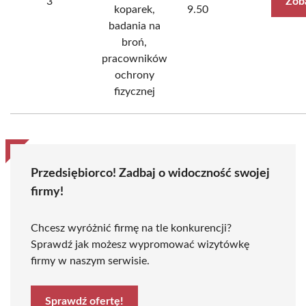
3
Zob
koparek,
9.50
badania na
broń,
pracowników
ochrony
fizycznej
Przedsiębiorco! Zadbaj o widoczność swojej
firmy!
Chcesz wyróżnić firmę na tle konkurencji?
Sprawdź jak możesz wypromować wizytówkę
firmy w naszym serwisie.
Sprawdź ofertę!