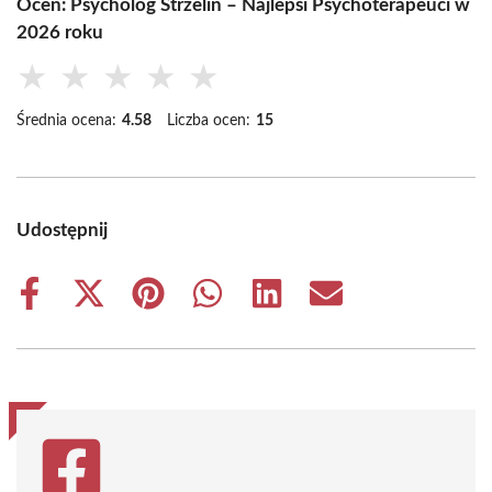
Oceń: Psycholog Strzelin – Najlepsi Psychoterapeuci w
2026 roku
★
★
★
★
★
Średnia ocena:
4.58
Liczba ocen:
15
Udostępnij
Share
Share
Share
Share
Share
Share
on
on
on
on
on
on
Facebook
X
Pinterest
WhatsApp
LinkedIn
Email
(Twitter)