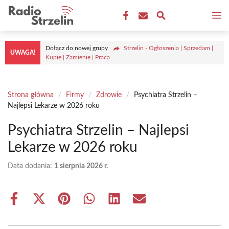
Przejdź
M
do
treści
Dołącz do nowej grupy
Strzelin - Ogłoszenia | Sprzedam |
UWAGA!
Kupię | Zamienię | Praca
Strona główna
/
Firmy
/
Zdrowie
/
Psychiatra Strzelin –
Najlepsi Lekarze w 2026 roku
Psychiatra Strzelin – Najlepsi
Lekarze w 2026 roku
Data dodania:
1 sierpnia 2026 r.
Share
Share
Share
Share
Share
Share
on
on
on
on
on
on
Facebook
X
Pinterest
WhatsApp
LinkedIn
Email
(Twitter)