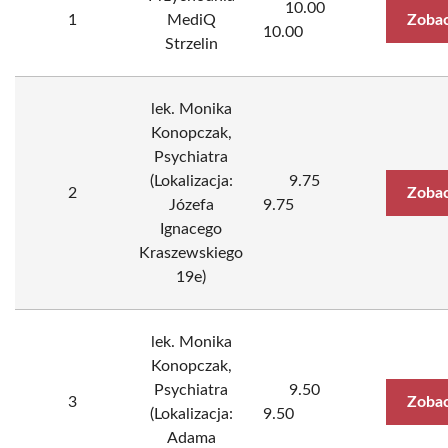
10.00
1
MediQ
Zobac
10.00
Strzelin
lek. Monika
Konopczak,
Psychiatra
(Lokalizacja:
9.75
2
Zobac
Józefa
9.75
Ignacego
Kraszewskiego
19e)
lek. Monika
Konopczak,
Psychiatra
9.50
3
Zobac
(Lokalizacja:
9.50
Adama