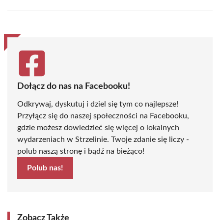
Facebook
X
Pinterest
WhatsApp
LinkedIn
Email
(Twitter)
Dołącz do nas na Facebooku!
Odkrywaj, dyskutuj i dziel się tym co najlepsze!
Przyłącz się do naszej społeczności na Facebooku,
gdzie możesz dowiedzieć się więcej o lokalnych
wydarzeniach w Strzelinie. Twoje zdanie się liczy -
polub naszą stronę i bądź na bieżąco!
Polub nas!
Zobacz Także