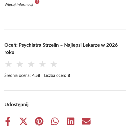
Więcej Informacji
Oceń: Psychiatra Strzelin – Najlepsi Lekarze w 2026
roku
★
★
★
★
★
Średnia ocena:
4.58
Liczba ocen:
8
Udostępnij
Share
Share
Share
Share
Share
Share
on
on
on
on
on
on